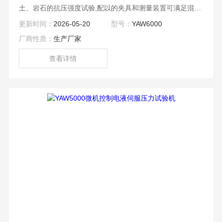
土、岩石的抗压强度试验,配以的夹具和测量装置可满足混凝
土的劈拉试验、抗折试验、静压弹性模量试验；也可应用于
更新时间：
2026-05-20
型号：
YAW6000
金属的压缩和顶锻试验；可根据用户要求扩展多个位移（或
厂商性质：
生产厂家
变形）测量通道。
查看详情