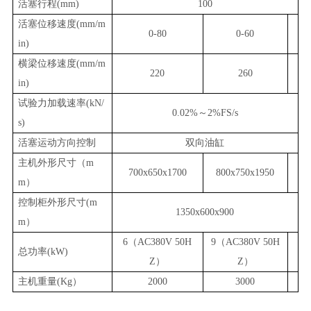
活塞行程
(mm)
100
活塞位移速度
(mm/m
0-80
0-
60
in)
横梁位移速度
(mm/m
220
260
in)
试验力加载速率
(kN/
0.02%～2%FS/s
s)
活塞运动方向控制
双向
油缸
主机外形尺寸（
m
700x650x1700
800x750x1950
m）
控制柜外形尺寸
(m
1350x600x900
m）
6
（
AC380V 50H
9
（
AC380V 50H
总功率
(kW)
Z
）
Z
）
主机重量
(Kg）
2000
3000