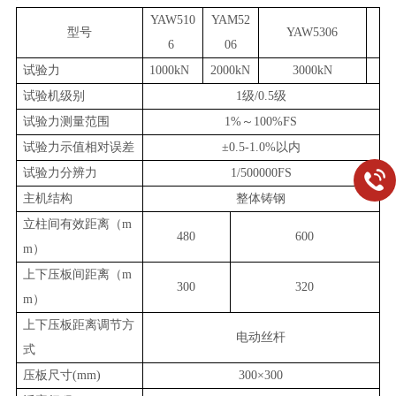
YAW510
YAM5
2
型号
YAW5306
6
06
试验力
1000kN
2000kN
3000kN
试验机级别
1级
/0.5级
试验力测量范围
1%～100%FS
试验力示值相对误差
±
0.5-
1.0%以内
试验力分辨力
1/
5
00000FS
主机结构
整体铸钢
立柱间有效距离（
m
480
600
m）
上下压板间距离（
m
300
320
m）
上下压板距离调节方
电动丝杆
式
压板尺寸
(mm)
300×300