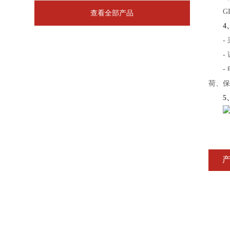
GB、
查看全部产品
4
- 
- 
- 电
荷、保
5