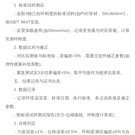
1. 标准试样测试
- 选取3根已知环刚度的标准试样(如PVC管材，SN=8kN/m²)，
按GB/T 9647安装。
- 设置加载速率(如50mm/min)，记录变形量与对应荷载，计算
实测环刚度。
2. 数据比对与修正
- 对比实测值与标准值，若偏差>3%，需通过软件修正参数(如
弹性模量补偿系数)。
- 重复测试至3次结果偏差<5%，取平均值作为校准后基准。
五、结果记录与证书出具
1. 数据记录
- 记录环境温湿度、校准日期、执行标准、各点误差值及修正
参数。
- 附标准试样测试报告(含力-位移曲线、环刚度计算表)。
2. 合格判定
- 力值误差≤1%，位移误差≤0.5%，环刚度测试偏差≤5%为合