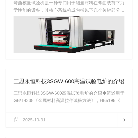
弯曲模量试验机是一种专门用于测量材料在弯曲载荷下力
学性能的设备，其核心系统构成包括以下几个关键部分：
1.主机框架系统：作为设备的主体支撑结构，通常采用高
刚性钢材焊接而成，确保试验过程中的稳定性和抗干扰能
力。该框架承载着其他所有组件，并维持各部件之间的精
确相对位置关系。2.弯曲模量试验机试样夹具系统：负责
固定被测试样，能够适应不同尺寸和形状的材料样品。夹
具设计注重通用性与可调性，通过机械调节装置实现快速
装夹和精准对位，保证试样在受力时不会发生滑移或偏
转。3.加载系统：这是施加弯...
三思永恒科技3SGW-600高温试验电炉的介绍
三思永恒科技3SGW-600高温试验电炉的介绍◆简述用于
GB/T4338《金属材料高温拉伸试验方法》，HB5195《金
属高温拉伸试验方法》GB/T2039《金属拉伸蠕变及持久试
验方法》、HB5150《金属高温拉伸持久试验方法》中在高
2025-10-31
温环境下的强度检验试验。◆系统组成该电炉系统由：高
温炉体、温度测控系统、加热元件、测温元件、可调支臂
系统、高温拉伸夹具及连接附件、高变形测量装置、水冷