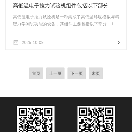
显示装置：用于实时记录和显示试样的弯曲程度、施加的
高低温电子拉力试验机组件包括以下部分
负荷等数据。试样弯曲支撑装置：包括简支梁和悬臂梁两
种方式，用于支撑试样并确保其受...
高低温电子拉力试验机是一种集成了高低温环境模拟与精
密力学测试功能的设备，其组件主要包括以下部分：1.载
荷框架：作为主要支撑结构，承载并分散施加在试样上的
拉伸或压缩力。一般由高强度金属材料制成，具备优良的
2025-10-09
刚性和稳定性，为精准测试提供基础保障。2.传感器和测
力计：负责测量试样所受的力及应变情况。它们将测量数
据以电子信号形式传输至计算机进行处理分析，选型时需
依据测量范围与精度要求而定，以确保测试结果的准确
性。3.夹具系统：用于固定试样位置，通常由可调节的夹
首页
上一页
下一页
末页
具及夹具座构成，能适配不同...