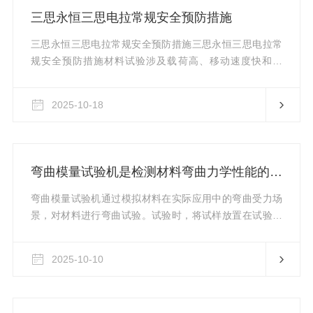
诸如初始压缩力、最大承载能力以及回弹恢复率等一系列
三思永恒三思电拉常规安全预防措施
反映材料特性的数据。这些信息对于判断海绵是否符合特
定应用场景的需求具有指导意义...
三思永恒三思电拉常规安全预防措施三思永恒三思电拉常
规安全预防措施材料试验涉及载荷高、移动速度快和带
电，会有潜在的危险。必须清楚所有可移动和可操作部件
的潜在危险性，尤其是电子万能试验机的移动横梁。一旦
2025-10-18
出现危险，立刻按下“急停开关”按钮，停止试验并切断试验
系统的电源。仔细阅读相关手册并查看所有“警告”与“注
意”。“警告”表示可能导致人身伤害的危险。“注意”表示可
能导致设备损坏或数据丢失的危险。确保使用的试验装置
弯曲模量试验机是检测材料弯曲力学性能的关键设备
和实际试验不会对自己和他人造成危险。充分利用所有的
机械和电子限位功能，...
弯曲模量试验机通过模拟材料在实际应用中的弯曲受力场
景，对材料进行弯曲试验。试验时，将试样放置在试验机
的支撑点之间，通过动力驱动装置对试样施加弯曲力，使
试样产生弯曲变形。同时，测量显示装置会实时记录试样
2025-10-10
的弯曲程度和施加的负荷，通过计算这些数据，可以得出
材料的弯曲模量等力学性能指标。核心组件机体：作为试
验机的支撑结构，确保试验过程中的稳定性和刚性。测量