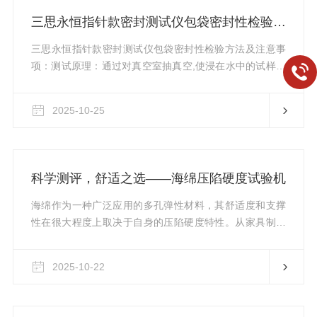
等。通过模拟实际使用条件下的各种力学加载情况，可以
三思永恒指针款密封测试仪包袋密封性检验方法及注意事项
全面评估材料的机械稳定性和耐用程度。例如，在高速冲
裁过程中，如果材料的延展性不足或...
三思永恒指针款密封测试仪包袋密封性检验方法及注意事
项：测试原理：通过对真空室抽真空,使浸在水中的试样产
生内外压差,观测试样内气体外逸或水向内渗入情况，以此
判定试样的密封性能。试验样品：具有代表的装有实际内
2025-10-25
容物或模拟物的塑料包装袋。试验流程：方法一真空法1在
真空室内放入适量的蒸馏水，将包装样品浸入水中，盖上
盖。此时，放入样品后水位不得高于水位线或水位不高于
压水板上2厘米位置，否则容易吸水进真空泵。注:只要保
科学测评，舒适之选——海绵压陷硬度试验机
证在试验期间能观察到试样的各个部位的泄漏，一次可以
试验2个或更多的试样。...
海绵作为一种广泛应用的多孔弹性材料，其舒适度和支撑
性在很大程度上取决于自身的压陷硬度特性。从家具制造
到汽车座椅设计，再到运动器材的生产领域，准确测定海
绵的这一重要参数显得尤为关键。海绵压陷硬度试验机正
2025-10-22
是为此目的而设计的专业化测试装置。该仪器采用标准化
的加载方式，按照国际通行的标准方法对试样施加压力，
并记录下相应的变形量。通过分析力-位移曲线，可以得到