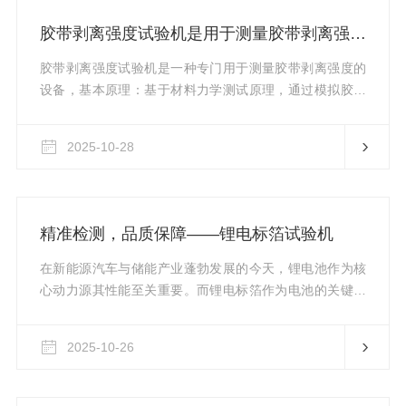
循环系统等组成。◆结构原理及特点炉体采用对开式结
胶带剥离强度试验机是用于测量胶带剥离强度的专用设备
构，外壁为优质不锈钢材料，内部采用耐高温氧化铝材
质...
胶带剥离强度试验机是一种专门用于测量胶带剥离强度的
设备，基本原理：基于材料力学测试原理，通过模拟胶带
从测试基材上的剥离过程，利用仪器中的力值传感器实时
记录剥离过程中的力值变化，最终计算出平均剥离强度。
2025-10-28
以下是关于它的详细介绍：1.胶带剥离强度试验机主要结
构组成：主机框架：采用高强度材料制造，保证测试过程
中的稳定性和精度，其合理的设计能有效隔绝外界振动干
扰。力值测量系统：包含高精度传感器和信号处理单元，
精准检测，品质保障——锂电标箔试验机
负责采集与处理剥离过程中的力值数据，现代设备的该系
统具有较高的分辨率及准确性。...
在新能源汽车与储能产业蓬勃发展的今天，锂电池作为核
心动力源其性能至关重要。而锂电标箔作为电池的关键组
成部分之一，其质量和特性直接关系到整个电池系统的效
能与安全性。为此，锂电标箔试验机应运而生，它是一款
2025-10-26
专门用于测试锂电铜箔、铝箔等材料的物理性能的专业设
备。该设备能够对锂电标箔进行多项关键指标的精确测
量，包括厚度均匀性、拉伸强度、延伸率以及抗撕裂性能