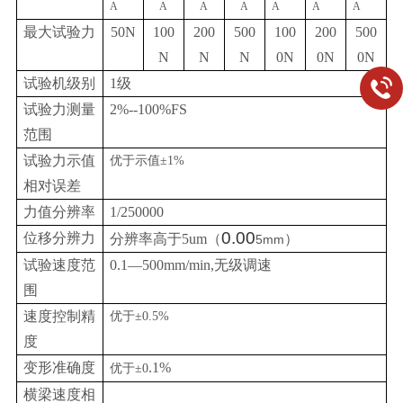
A
A
A
A
A
A
A
最大试验力
50N
100
200
500
100
200
500
N
N
N
0N
0N
0N
试验机级别
1级
试验力测量
2
%--100%FS
范围
试验力示值
优于示值
±1%
相对误差
力值分辨率
1/250000
0.00
位移分辨力
分辨率
高于
5u
m
（
）
5mm
试验速度范
0.1
—500mm/min,无级调速
围
速度控制精
优于
±0.5%
度
变形准确度
.
1%
优于
±0
横梁速度相