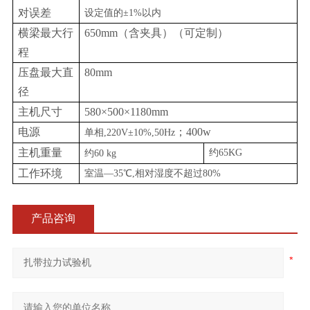
对误差
设定值的
±1%以内
横梁最大行
650mm（含夹具）（可定制）
程
压盘最大直
80mm
径
主机尺寸
580
×
50
0×1
18
0mm
电源
；
400w
单相
,220V±10%,50Hz
主机重量
约
65KG
约
60
kg
工作环境
室温
—35℃,相对湿度不超过80%
产品咨询