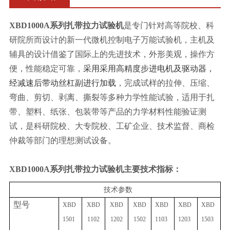
XBD1000A系列
扎带拉力试验机
是专门针对高等院校、科
研院所而设计的新一代微机控制电子万能试验机
，
主机及
辅具的设计借鉴了国际上的先进技术，外形美观，操作方
便，性能稳定可靠
，
采用采用高精度步进电机及驱动器，
经减速后带动丝杠副进行加载
，完成试样的拉伸、压缩、
弯曲、剪切
、
剥离、撕裂
等多种力学性能试验，适用于
扎
带、
塑料
、
纸张
、
包装带
等产品的
力学材料
性能
验证
测
试，是科研院校、大专院校、工矿企业、技术监督、商检
仲裁等部门的理想测试设备。
XBD1000A系列
扎带拉力试验机
主要技术指标：
技术参数
型号
XBD
XBD
XBD
XBD
XBD
XBD
XBD
1501
1102
1202
1502
1103
1203
1503