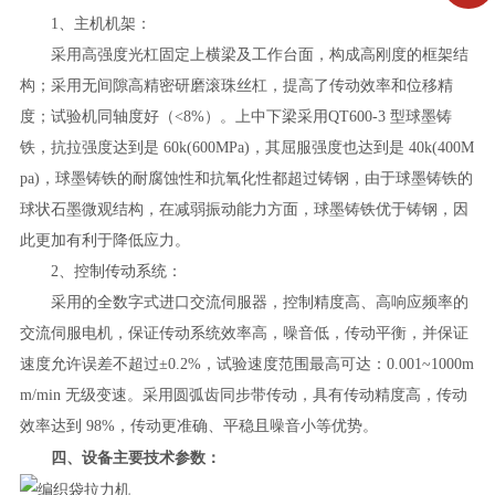
1、主机机架：
采用高强度光杠固定上横梁及工作台面，构成高刚度的框架结
构；采用无间隙高精密研磨滚珠丝杠，提高了传动效率和位移精
度；试验机同轴度好（<8%）。上中下梁采用QT600-3 型球墨铸
铁，抗拉强度达到是 60k(600MPa)，其屈服强度也达到是 40k(400M
pa)，球墨铸铁的耐腐蚀性和抗氧化性都超过铸钢，由于球墨铸铁的
球状石墨微观结构，在减弱振动能力方面，球墨铸铁优于铸钢，因
此更加有利于降低应力。
2、控制传动系统：
采用的全数字式进口交流伺服器，控制精度高、高响应频率的
交流伺服电机，保证传动系统效率高，噪音低，传动平衡，并保证
速度允许误差不超过±0.2%，试验速度范围最高可达：0.001~1000m
m/min 无级变速。采用圆弧齿同步带传动，具有传动精度高，传动
效率达到 98%，传动更准确、平稳且噪音小等优势。
四、设备主要技术参数：