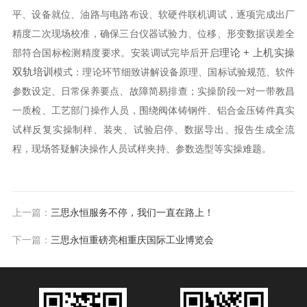
平、设备就位、油路与电路布设、软硬件联机调试，逐项完成出厂
精度二次现场校准，确保三台仪器试验力、位移、形变数据误差全
理论 + 上机实操
部符合国标检测精度要求。安装调试完毕后开启
双轨培训
模式：理论环节细致讲解设备原理、国标试验规范、软件
参数设定、日常保养要点、故障简易排查；实操阶段一对一带教昌
一质检、工艺部门操作人员，围绕阀体铸钢件、铝合金压铸件真实
试样反复实操制样、装夹、试验启停、数据导出、报告生成全流
程，现场答疑解决操作人员试样夹持、参数选型等实操难题。
上一篇：
三思永恒服务不停，我们一直在路上！
下一篇：
三思永恒重磅亮相重庆国际工业博览会