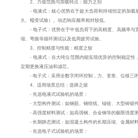
2、力值范围与加载特点：能力之别
- 电液式：核心优势在于超大负荷和持续恒定的加载能
久、蠕变试验）。动态响应频率相对较低。
- 电子式：优势在于中低负荷下的高精度、高频率与宽调
缩、弯曲等循环测试以及低周疲劳试验。
3、控制精度与性能：精度之较
- 电液式：在大吨位范围内能实现优异的控制稳定性，
定期更换液压油和滤芯。
- 电子式：采用全数字闭环控制，力、变形、位移三闭
4、适用场景总结：选择之据
- 先选电液式试验机的场景：
- 大型构件测试：如钢筋、钢绞线、锚链、大型铸锻
- 高强度材料测试：如高强钢、合金钢等的极限强度
- 长期静态测试：如混凝土构件的长期压缩、金属材
- 先选电子式试验机的场景：