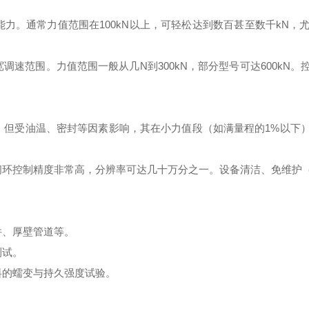
力。通常力值范围在100kN以上，可轻松达到数百甚至数千kN，
速范围。力值范围一般从几N到300kN，部分型号可达600kN
但受油温、密封等因素影响，其在小力值段（如满量程的1%以下
环控制精度非常高，分辨率可达几十万分之一。设备清洁、免维护
件、厚壁管道等。
测试。
料的蠕变与持久强度试验。