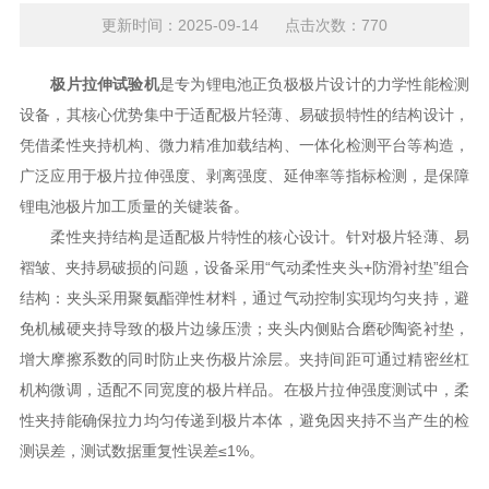
更新时间：2025-09-14 点击次数：770
极片拉伸试验机
是专为锂电池正负极极片设计的力学性能检测
设备，其核心优势集中于适配极片轻薄、易破损特性的结构设计，
凭借柔性夹持机构、微力精准加载结构、一体化检测平台等构造，
广泛应用于极片拉伸强度、剥离强度、延伸率等指标检测，是保障
锂电池极片加工质量的关键装备。​
柔性夹持结构是适配极片特性的核心设计。针对极片轻薄、易
褶皱、夹持易破损的问题，设备采用“气动柔性夹头+防滑衬垫”组合
结构：夹头采用聚氨酯弹性材料，通过气动控制实现均匀夹持，避
免机械硬夹持导致的极片边缘压溃；夹头内侧贴合磨砂陶瓷衬垫，
增大摩擦系数的同时防止夹伤极片涂层。夹持间距可通过精密丝杠
机构微调，适配不同宽度的极片样品。在极片拉伸强度测试中，柔
性夹持能确保拉力均匀传递到极片本体，避免因夹持不当产生的检
测误差，测试数据重复性误差≤1%。​