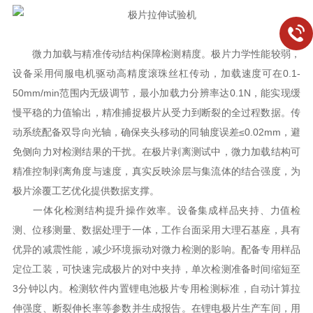
微力加载与精准传动结构保障检测精度。极片力学性能较弱，
设备采用伺服电机驱动高精度滚珠丝杠传动，加载速度可在0.1-
50mm/min范围内无级调节，最小加载力分辨率达0.1N，能实现缓
慢平稳的力值输出，精准捕捉极片从受力到断裂的全过程数据。传
动系统配备双导向光轴，确保夹头移动的同轴度误差≤0.02mm，避
免侧向力对检测结果的干扰。在极片剥离测试中，微力加载结构可
精准控制剥离角度与速度，真实反映涂层与集流体的结合强度，为
极片涂覆工艺优化提供数据支撑。​
一体化检测结构提升操作效率。设备集成样品夹持、力值检
测、位移测量、数据处理于一体，工作台面采用大理石基座，具有
优异的减震性能，减少环境振动对微力检测的影响。配备专用样品
定位工装，可快速完成极片的对中夹持，单次检测准备时间缩短至
3分钟以内。检测软件内置锂电池极片专用检测标准，自动计算拉
伸强度、断裂伸长率等参数并生成报告。在锂电极片生产车间，用