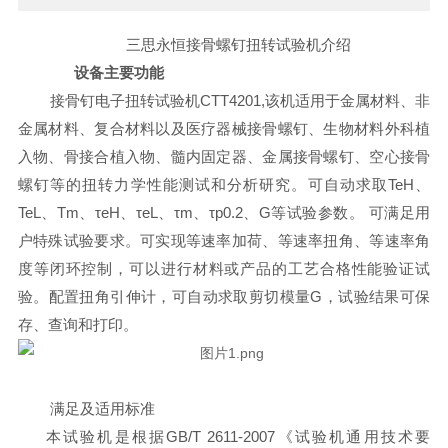
三思永恒接骨螺钉扭转试验机介绍
设备
主要功能
接骨钉电子扭转试验机CTT4201,该机适用于金属材料、非
金属材料、复合材料以及医疗器械接骨螺钉、生物材料外科植
入物、骨接合植入物、髓内固定器、金属接骨螺钉、空心接骨
螺钉等的扭转力学性能测试和分析研究。可自动求取TeH、
TeL、Tm、τeH、τeL、τm、τp0.2、G等试验参数。 可满足用
户特殊试验要求。可实现等速率加荷、等速率扭角、等速率角
度等闭环控制，可以进行材料或产品的工艺合格性能验证试
验。配置扭角引伸计，可自动求取剪切模量G，试验结果可保
存、查询和打印。
满足及适用标准
本试验机是根据GB/T 2611-2007《试验机通用技术要