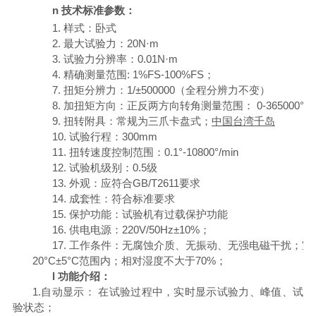
n
技术标准参数：
1.
样式：卧式
2.
最大试验力：20
N·m
3.
试验力分辨率：0.01
N·m
4.
精确测量范围: 1%FS-100%FS；
7. 扭矩分辨力：1/±500000（全程分辨力不变）
8. 加扭矩方向：正反两方向转角测量范围： 0-365000°
9.
扭转附具：常规为三爪卡盘式；
中国台湾千岛
10.
试验行程：300mm
11. 扭转速度控制范围：0.1°-10800°/min
12.
试验机级别：0.5级
13.
外观：应符合GB/T2611要求
14.
成套性：符合标准要求
15.
保护功能：试验机有过载保护功能
16.
供电电源：220V/50Hz±10%；
17.
工作条件：无腐蚀介质、无振动、无强电磁干扰
；室
20°C±5°C范围内；相对湿度不大于70%
；
l
功能介绍：
1.自动显示： 在试验过程中，实时显示试验力、峰值、试
验状态；