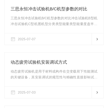
重量等多重因素叠加的*拉力；在汽车发动机等关键部位，
三思永恒冲击试验机B/C机型参数的对比
螺栓也需承受高温、震动环境下的持续压力。通过螺栓保
载试验机，可以模拟出这些实际工...
三思永恒冲击试验机B/C机型参数的对比冲击试验机B型机
冲击试验机C型机图机型分类类型能量类型能量度盘半自
动，JB-能量B触控屏，JBS-能量B微机控制，JBW-能量B
低温全自动，JBDW-能量B（可选装任意控制方式）300B
2025-07-07
机型150焦耳300焦耳度盘半自动，JB-能量C触控屏，
JBS-能量C微机控制，JBW-能量C低温全自动，JBDW-能
量C（可选装组合任意控制方式）150焦耳300焦耳450焦
耳600焦耳750焦耳500B机型250焦耳500焦耳主机部分机
动态疲劳试验机安装调试方式
座，机身分体设计...
动态疲劳试验机是用于材料或构件在交变载荷下性能测试
的关键设备，其安装调试的规范性与精确性直接影响试验
结果的可靠性及设备使用寿命。以下从安装前准备、机械
安装、电气液压调试、控制系统校准、安全检查及试运行
2025-07-03
等环节，系统阐述其安装调试方式。一、安装前准备1.场
地要求-地基承载：设备总重量(含夹具、配重)需核算，地
基承重能力应≥1.5倍设备重量，避免振动导致沉降。-环境