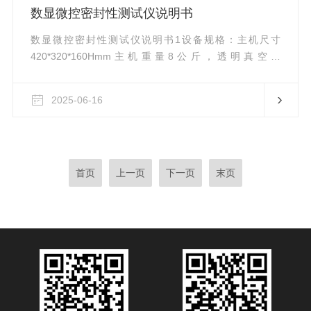
的逐渐增加，样品会经历从弹性变形到塑性变形，直至最
数显微控密封性测试仪说明书
终断裂的过程。在这个过程中，试验机所采集到的数据能
够清晰地反映出复合材料的强度、弹性...
数显微控密封性测试仪说明书1设备规格：主机尺寸
420*320*160Hmm主机重量8公斤，透明真空桶
Ø300*325mm，2.精度：±1.5KPA3.真空室有效尺寸：
Φ270mm×200mm(有效高度200mmn，桶内高270mm，
2025-06-16
总高345mm)（标配）4.标配真空泵速率3.6m3/H（高频次
高压力建议升级真空泵）5.气源接口：Φ8聚氨酯管6.外包
装箱尺寸：460mm(L)×360mm(B)×660mm(H)7.电源：
AC220V50Hz8.净...
首页
上一页
下一页
末页