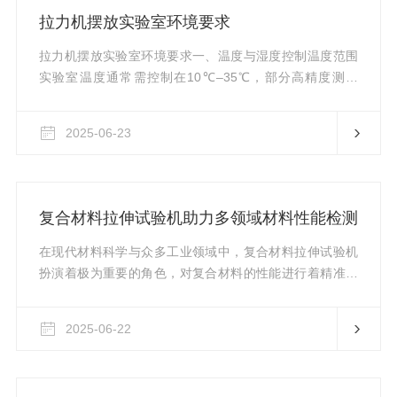
置，否则容易吸水进真空泵。注:只要保证在试验期间能观
拉力机摆放实验室环境要求
察到试样的各个部位的泄漏，一次可以试验2个或更多的试
样。2...
拉力机摆放实验室环境要求一、温度与湿度控制温度范围
实验室温度通常需控制在10℃–35℃，部分高精度测试
（如塑料材料）要求更严格，需保持23±2℃或20±15℃的
恒温环境。温度过高可能导致传感器精度下降，过低可能
2025-06-23
影响材料性能（如塑料变脆）。相对湿度湿度应控制在
≤80%，部分标准（如金属材料测试）建议40%–60%。湿
度过高易导致设备生锈或电路故障，而吸湿性材料（如橡
胶）需在特定湿度下测试。二、实验室空间与安装条件空
复合材料拉伸试验机助力多领域材料性能检测
间要求立式试验机：周围需预留至少70...
在现代材料科学与众多工业领域中，复合材料拉伸试验机
扮演着极为重要的角色，对复合材料的性能进行着精准且
全面的评估。材料拉伸试验机的工作原理是基于力学原
理，通过施加拉伸力来测试复合材料在受力状态下的各种
2025-06-22
性能指标。它能够精确地控制拉伸速度、加载力量等参
数，并实时监测和记录复合材料在拉伸过程中的应力、应
变数据。当试验机对复合材料样品进行拉伸时，随着拉力