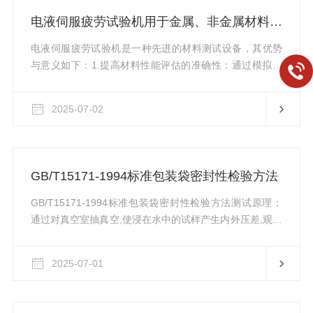
条件：温度控制在18-25℃，湿度≤70%，远离电磁干扰源
电液伺服疲劳试验机用于金属、非金属材料的轴向拉压疲劳试验
(如大型电机、变频器)，并配备独立接地系统(电阻
≤4Ω)。-...
电液伺服疲劳试验机是一种先进的材料测试设备，其优势
与意义如下：1.提高材料性能评估的准确性：通过模拟实
际工况，更准确地预测材料在使用过程中的疲劳寿命。2.
优化产品设计：通过疲劳试验数据，改进材料选择和结构
2025-07-02
设计，提高产品的可靠性和安全性。3.支持新材料研发：
为复合材料、高性能合金等新材料的疲劳性能研究提供重
要手段。一、电液伺服疲劳试验机的主要功能：1.轴向拉
压疲劳试验：通过施加周期性拉压载荷，模拟材料在实际
GB/T15171-1994标准包装袋密封性检验方法
使用中的疲劳行为，评估材料的疲劳寿命、疲劳强度和疲
劳裂纹扩展特性。2.动...
GB/T15171-1994标准包装袋密封性检验方法测试原理：
通过对真空室抽真空,使浸在水中的试样产生内外压差,观测
试样内气体外逸或水向内渗入情况，以此判定试样的密封
性能。试验样品：具有代表的装有实际内容物或模拟物的
2025-07-01
塑料包装袋。试验流程：方法一真空法1在真空室内放入适
量的蒸馏水，将包装样品浸入水中，盖上盖。此时，放入
样品后水位不得高于水位线或水位不高于压水板上2厘米位