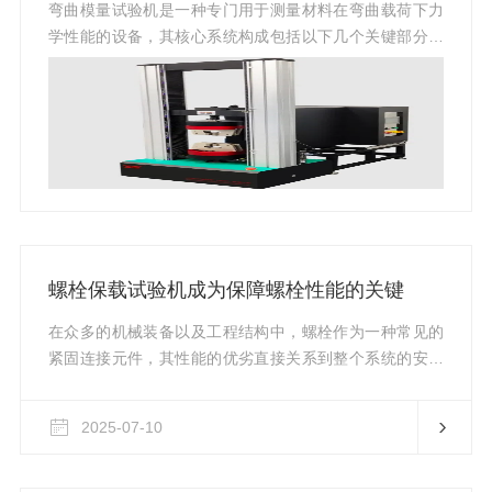
弯曲模量试验机是一种专门用于测量材料在弯曲载荷下力
学性能的设备，其核心系统构成包括以下几个关键部分：
1.主机框架系统：作为设备的主体支撑结构，通常采用高
刚性钢材焊接而成，确保试验过程中的稳定性和抗干扰能
力。该框架承载着其他所有组件，并维持各部件之间的精
确相对位置关系。2.弯曲模量试验机试样夹具系统：负责
固定被测试样，能够适应不同尺寸和形状的材料样品。夹
具设计注重通用性与可调性，通过机械调节装置实现快速
装夹和精准对位，保证试样在受力时不会发生滑移或偏
转。3.加载系统：这是施加弯...
螺栓保载试验机成为保障螺栓性能的关键
在众多的机械装备以及工程结构中，螺栓作为一种常见的
紧固连接元件，其性能的优劣直接关系到整个系统的安全
性与稳定性。而螺栓保载试验机在其中发挥着至关重要的
作用。试验机的核心作用之一在于精准地检测螺栓的承载
2025-07-10
能力。在实际应用场景里，螺栓需要承受各种各样的载
荷，比如在大型桥梁结构中，无数的螺栓要将各个钢梁紧
密连接成整体，承受着来自车辆通行、风力以及桥梁自身