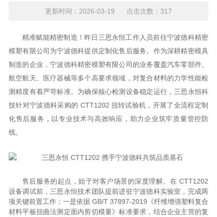
更新时间：2026-03-19 点击次数：317
精准赋能精密制造！昨日三思永恒工作人员前往宁波德科精密
模塑有限公司为宁波德科提供定制化售后服务。作为深耕精密模具
制造的企业，宁波德科精密模塑有限公司的业务覆盖汽车零部件、
航空航天、医疗器械等多个高要求领域，对复合材料的力学性能检
测精度有着严苛标准。为确保核心检测设备稳定运行，三思永恒科
技针对宁波德科采购的 CTT1202 扭转试验机，开展了全流程定制
化售后服务，以专业技术与高效响应，助力企业筑牢质量管控防
线。
售后服务的起点，始于对客户场景的深度理解。在 CTT1202
设备调试前，三思永恒技术团队提前进驻宁波德科实验室，完成两
项关键前置工作：一是依据 GB/T 37897-2019《纤维增强塑料复合
材料平板扭曲法测定面内剪切模量》标准要求，结合企业主营的复