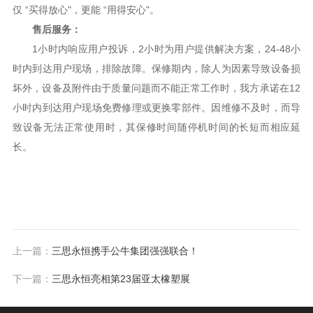
仅 “买得放心"，更能 “用得安心"。
售后服务：
1小时内响应用户投诉，2小时为用户提供解决方案，24-48小
时内到达用户现场，排除故障。保修期内，除人为因素导致设备损
坏外，设备及附件由于质量问题而不能正常工作时，我方承诺在12
小时内到达用户现场免费修理或更换零部件。因维修不及时，而导
致设备无法正常使用时，其保修时间随停机时间的长短而相应延
长。
上一篇：
三思永恒携手公牛集团强强联合！
下一篇：
三思永恒亮相第23届亚太橡塑展