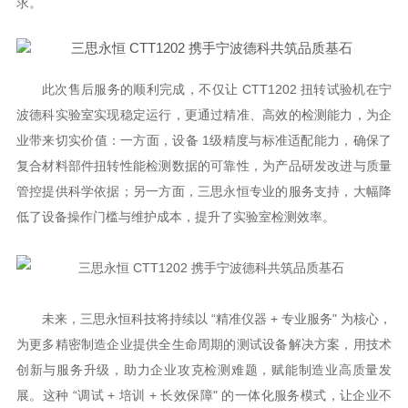
求。
此次售后服务的顺利完成，不仅让 CTT1202 扭转试验机在宁
波德科实验室实现稳定运行，更通过精准、高效的检测能力，为企
业带来切实价值：一方面，设备 1级精度与标准适配能力，确保了
复合材料部件扭转性能检测数据的可靠性，为产品研发改进与质量
管控提供科学依据；另一方面，三思永恒专业的服务支持，大幅降
低了设备操作门槛与维护成本，提升了实验室检测效率。
未来，三思永恒科技将持续以 “精准仪器 + 专业服务" 为核心，
为更多精密制造企业提供全生命周期的测试设备解决方案，用技术
创新与服务升级，助力企业攻克检测难题，赋能制造业高质量发
展。这种 “调试 + 培训 + 长效保障" 的一体化服务模式，让企业不