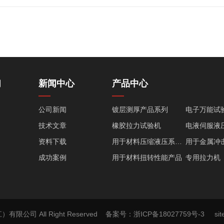
们
新闻中心
产品中心
公司新闻
镀层测厚产品系列
电子万能试
技术文章
橡胶拉力试验机
资料下载
用于材料压缩液压系列产品
成功案例
用于材料扭转性能产品
专用拉力机
塑料类测试仪器
生产及其他
环境类试验设备
疲劳试验机
全自动拉伸试验机
磷酸铁锂压
有限公司 All Right Reserved
备案号：浙ICP备18027759号-3
si
高温蠕变持久试验机