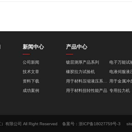
们
新闻中心
产品中心
公司新闻
镀层测厚产品系列
电子万能试
技术文章
橡胶拉力试验机
资料下载
用于材料压缩液压系列产品
成功案例
用于材料扭转性能产品
专用拉力机
塑料类测试仪器
生产及其他
环境类试验设备
疲劳试验机
全自动拉伸试验机
磷酸铁锂压
有限公司 All Right Reserved
备案号：浙ICP备18027759号-3
si
高温蠕变持久试验机