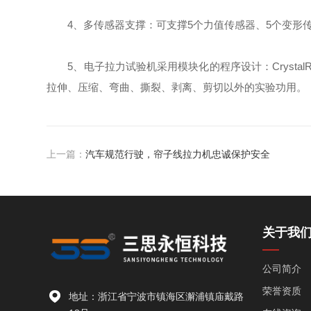
4、多传感器支撑：可支撑5个力值传感器、5个变形
5、电子拉力试验机采用模块化的程序设计：CrystalRep
拉伸、压缩、弯曲、撕裂、剥离、剪切以外的实验功用。
上一篇：
汽车规范行驶，帘子线拉力机忠诚保护安全
关于我
公司简介
荣誉资质
地址：浙江省宁波市镇海区澥浦镇庙戴路