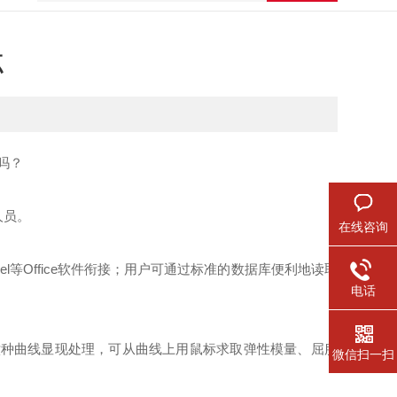
点
吗？
人员。
在线咨询
xcel等Office软件衔接；用户可通过标准的数据库便利地读取
电话
种曲线显现处理，可从曲线上用鼠标求取弹性模量、屈服
微信扫一扫