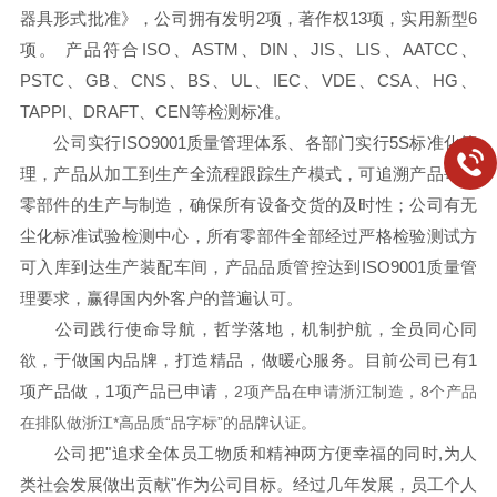
器具形式批准》，公司拥有发明2项，著作权13项，实用新型6
项。 产品符合ISO、ASTM、DIN、JIS、LIS、AATCC、
PSTC、GB、CNS、BS、UL、IEC、VDE、CSA、HG、
TAPPI、DRAFT、CEN等检测标准。
公司实行ISO9001质量管理体系、各部门实行5S标准化管
理，产品从加工到生产全流程跟踪生产模式，可追溯产品每个
零部件的生产与制造，确保所有设备交货的及时性；公司有无
尘化标准试验检测中心，所有零部件全部经过严格检验测试方
可入库到达生产装配车间，产品品质管控达到ISO9001质量管
理要求，赢得国内外客户的普遍认可。
公司践行使命导航，哲学落地，机制护航，全员同心同
欲，于做国内品牌，打造精品，做暖心服务。目前公司已有1
项产品做，1项产品已申请
，2项产品在申请浙江制造，8个产品
在排队做浙江*高品质“品字标”的品牌认证。
公司把"追求全体员工物质和精神两方便幸福的同时,为人
类社会发展做出贡献"作为公司目标。经过几年发展，员工个人