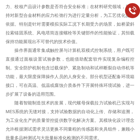
力、校核产品设计参数是否符合安全标准；在材料研究领域，则支
持对新型合金材料的应力松弛行为进行定量分析，为工艺优化提供
依据。特别是针对需要模拟实际工况下长期受力的场景，如桥梁斜
拉索锚固系统、风电塔筒连接螺栓等关键部件的性能验证，其恒载
保持功能展现出不可替代的技术价值。
操作界面通常集成触控屏与计算机双模式控制系统，用户既可
直接通过面板设置试验参数，也能借助配套软件实现复杂编程控
制。安全防护机制包含过载保护、紧急制动和试样断裂自动停机等
功能，最大限度保障操作人员的人身安全。部分机型还配备环境箱
接口，可在高温、低温或腐蚀介质条件下开展特殊环境试验，进一
步扩展了设备的适用范围。
随着智能制造技术的发展，现代螺母保载拉力试验机已实现与
MES系统的无缝对接，支持试验数据的自动化上传、存储和追溯，
为工业化生产的质量管控提供数字化解决方案。其模块化设计理念
允许根据测试需求灵活更换不同量程的传感器和夹具组件，兼顾小
批量多品种测试与大批量标准化检测的不同需求。