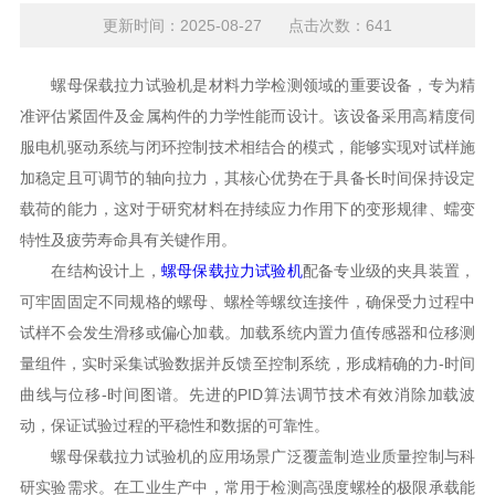
更新时间：2025-08-27 点击次数：641
螺母保载拉力试验机是材料力学检测领域的重要设备，专为精
准评估紧固件及金属构件的力学性能而设计。该设备采用高精度伺
服电机驱动系统与闭环控制技术相结合的模式，能够实现对试样施
加稳定且可调节的轴向拉力，其核心优势在于具备长时间保持设定
载荷的能力，这对于研究材料在持续应力作用下的变形规律、蠕变
特性及疲劳寿命具有关键作用。
在结构设计上，
螺母保载拉力试验机
配备专业级的夹具装置，
可牢固固定不同规格的螺母、螺栓等螺纹连接件，确保受力过程中
试样不会发生滑移或偏心加载。加载系统内置力值传感器和位移测
量组件，实时采集试验数据并反馈至控制系统，形成精确的力-时间
曲线与位移-时间图谱。先进的PID算法调节技术有效消除加载波
动，保证试验过程的平稳性和数据的可靠性。
螺母保载拉力试验机的应用场景广泛覆盖制造业质量控制与科
研实验需求。在工业生产中，常用于检测高强度螺栓的极限承载能