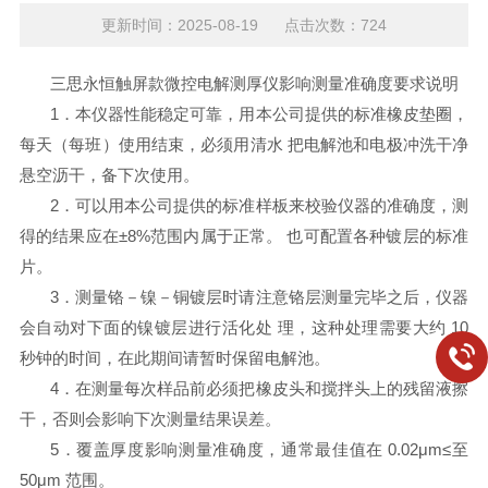
更新时间：2025-08-19 点击次数：724
三思永恒触屏款微控电解测厚仪影响测量准确度要求说明
1．本仪器性能稳定可靠，用本公司提供的标准橡皮垫圈，
每天（每班）使用结束，必须用清水 把电解池和电极冲洗干净
悬空沥干，备下次使用。
2．可以用本公司提供的标准样板来校验仪器的准确度，测
得的结果应在±8%范围内属于正常。 也可配置各种镀层的标准
片。
3．测量铬－镍－铜镀层时请注意铬层测量完毕之后，仪器
会自动对下面的镍镀层进行活化处 理，这种处理需要大约 10
秒钟的时间，在此期间请暂时保留电解池。
4．在测量每次样品前必须把橡皮头和搅拌头上的残留液擦
干，否则会影响下次测量结果误差。
5．覆盖厚度影响测量准确度，通常最佳值在 0.02
μm
≤至
50
μm
范围。