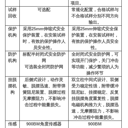
项目。
试样
可选配
常规化配置，合格试样与
回收
不合格试样分别不同方向
输出。
保护
采用
25mm伸缩式安全
采用
25mm伸缩式安全保
机构
保护装置，在安装试样
护装置，在安装试样时，
时，有效的保护操作人
有效的保护操作人员安全
员安全性。
性。
防护
标配半封闭式安全防护
全封闭式安全防护网，可
机构
网
实现开门保护，关门冲击
可选装全封闭防护网
等功能，减少繁琐的人为
操作环节
挂脱
后侧式设计，动作灵
双立柱中间式设计、双侧
摆机
敏、脱摆迅速、附带弹
受力稳定性强，附带缓冲
构
簧阻尼装置、脱摆过程
阻尼缸、挂摆稳定、反复
无摩擦阻力，不影响冲
挂脱摆角度重复性，脱摆
击过程中能量损失。
电磁机构推力大，脱摆迅
速，无摩擦阻力，不影响
冲击过程中能量损失。
传感
900BM角度传感器
900BM