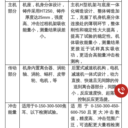
主机
机座，机身分体设计，
主机
H型
机架与底座一体
部分
铸件采用
HT250、铸件
化
铸造
设计、整体铸造加
厚度达25mm，强度
工，克服了机身机座分体
高、冲击过程机架吸收
连接处的薄弱环节，整体
能量小，测量结果误差
刚性和稳定性大大提高，
小。
提高了试验的稳定性。机
体吸收能量小，测量结果
更接近于试样真实吸收
功
，
更适合高能量冲击
检
测构，
传动
机身内置离合器、涡轮
后置式减速机机构，电机
部分
轴、涡轮、蜗杆、皮带
减速机一体式设计，动力
轮、电机，等
直接、快速且无间隙的传
送到离合器部分，间隙
小，反应速度快、起落摆
控制反应更迅捷。
冲击
适用于
0-150-300-500焦
适用于
0-150-300-450-
能量
耳、以下检测试验。
600-750且更大冲击数
值，精度高、冲击范围广
泛，可选配更大量程检测