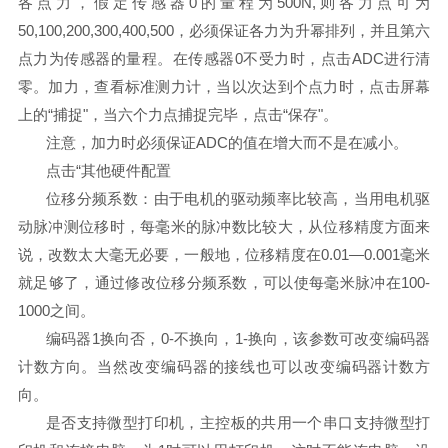
各点力，假定传感器0的量程为500N,则各力点可为
50,100,200,300,400,500，必须保证各力为升幂排列，并且第六
点力为传感器的量程。在传感器0不受力时，点击ADC进行清
零。加力，查看标准测力计，当以次达到个点力时，点击屏幕
上的“捕捉"，当六个力点捕捉完毕，点击“保存"。
注意，加力时必须保证ADC的值在增大而不是在减小。
点击“其他硬件配置
位移分频系数：由于电机的驱动频率比较高，当用电机驱
动脉冲测位移时，每毫米的脉冲数比较大，从位移精度方面来
说，改数太大毫无必要，一般地，位移精度在0.01—0.001毫米
就足够了，通过修改位移分频系数，可以使每毫米脉冲在100-
1000之间。
编码器1换向否，0-不换向，1-换向，该参数可改变编码器
计数方向。当然改变编码器的接线也可以改变编码器计数方
向。
是否支持微型打印机，主控板的共用一个串口支持微型打