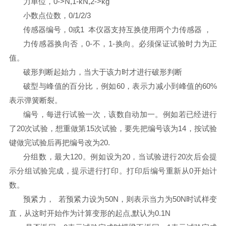
力单位，0->N,1-kN,2->kg
小数点位数，0/1/2/3
传感器编号，0或1 本仪器支持互换使用两个力传感器 ，
力传感器换向否，0-不，1-换向。必须保证试验时力为正
值。
破形判断起始力，当大于该力时才进行破形判断
破型与峰值的百分比，例如60，表示力减小到峰值的60%
表示弹簧断裂。
编号，每进行试验一次，该数自动加一。例如若已经进行
了20次试验，想重做第15次试验，要先把编号该为14，按试验
键做完试验后再把编号改为20.
分组数，最大120。例如设为20，当试验进行20次后会提
示分组试验完成，提示进行打印。打印后编号重新从0开始计
数。
预紧力， 若预紧力设为50N，则表示当力为50N时试样变
直，从这时开始作为计算变形的起点,默认为0.1N