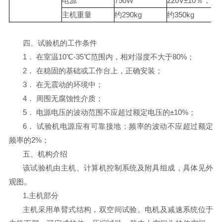
电源
750W
220V±10％；75
主机重量
约290kg
约350kg
四、试验机的工作条件
1． 在室温10℃-35℃范围内，相对湿度不大于80%；
2． 在稳固的基础或工作台上，正确安装；
3． 在无震动的环境中；
4． 周围无腐蚀性介质；
5． 电源电压的波动范围不应超过额定电压的±10%；
6． 试验机电源应有可靠接地；频率的波动不应超过额定
频率的2%；
五、机构介绍
该试验机由主机、计算机控制系统及附具组成，具体见外
观图。
1.主机部分
主机采用单臂式结构，双空间试验。电机及减速系统位于