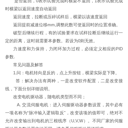
是否返回，0表示试验完成时横梁不返回，1表示试验完成
时横梁以返回速度自动返回
返回速度，拉断或压碎试样后，横梁以该速度返回
返回提前减速位移mm,调整此数可使返回时的位置准确。
破型后继续行程，有的试验要求在试样拉断后继续运行一
定的距离，这时就需要本参数。若设为0则无效。
力速度和力保持，力闭环加力过程，必须定义相应的PID
参数.
常见问题及解答
1.问：电机转向是反的，点上升按钮，横梁实际是下降。
答：解决办法有两种，一是改变软件配置，二是改变接
线，下面分别详细说明。
改变电机驱动器，随电机类型而不同；
A. 交流伺服电机：进入伺服驱动器参数设置，其中必有
一项名称为“脉冲输入逻辑取反"，改变该项的值即可，绝对不
允许改变输出到电机的三根线序（U,V,W）。不同厂家的伺服