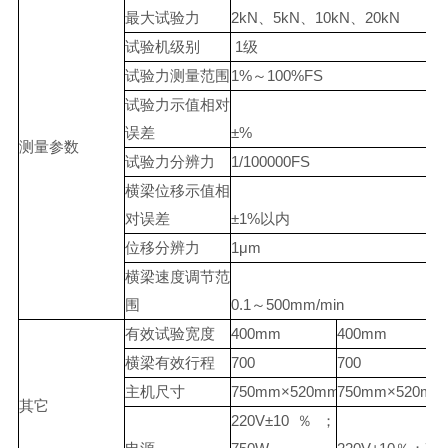
最大试验力
2kN、5kN、10kN、20kN
试验机级别
1级
试验力测量范围
1%～100%FS
试验力示值相对
误差
±%
测量参数
试验力分辨力
1/100000FS
横梁位移示值相
对误差
±1%以内
位移分辨力
1μm
横梁速度调节范
围
0.1～500mm/min
有效试验宽度
400mm
400mm
横梁有效行程
700
700
主机尺寸
750mm×520mm×1740mm
750mm×520mm
其它
220V±10％；