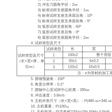
2)
冲击刀圆角半径：
2㎜
3)
标准试样支座圆角半径：
1㎜
4)
标准试样支座支承面后角：
10º
5)
标准试样支座支承面前角：
5º
6)
弧形试样支座前角：
60º
7)
弧形试样支座后角：
0º
8)
弧形试样支座圆角半径：
2㎜
4.
试样类型及尺寸
长
宽
试样类型
100±2
整个管段
1
试样类型及尺寸
50±1
6±0.2
（长
×宽×厚，单
2
位㎜）
120±2
15±0.5
3
注：
e为管材的加工
5.
摆锤预扬角：
150º
6.
角度分辨率：
0.1º
7.
摆轴中心至试样中心距离：
395㎜
8.
冲击速度：
3.8m/s
9.
主机外形尺寸（长
×宽×高）：约480 ㎜×340 ㎜
10.
主机重量：约
100㎏
11.
主机电源：交流单相
220V±10% 50Hz 0.5kW