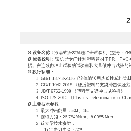
Ø
设备名称：
液晶式
管材
摆锤冲击试验机（型号：
ZB
Ø
设备说明：
该机是专门针对塑料管材
(PPR、P
据。在连续做冲击试验的试验室和大量做冲击试验的
Ø
执行标准：
1.
GB/T 18743-20
16
《流体输送用热塑性塑料管
2.
GB/T 1043-20
18
《硬质塑料简支梁冲击试验方
3.
JB/T 8762-1998 《塑料简支梁冲击试验机》
4.
ISO
179
-
20
1
0 《Plastics-Determination of Cha
Ø
主要技术参数：
1.
最大冲击能量：
50J、15J
2.
摆锤力矩：
26.7949N•m、8.0385 N•m
3.
简支梁技术参数：
1)
冲击刀夹角：
30º