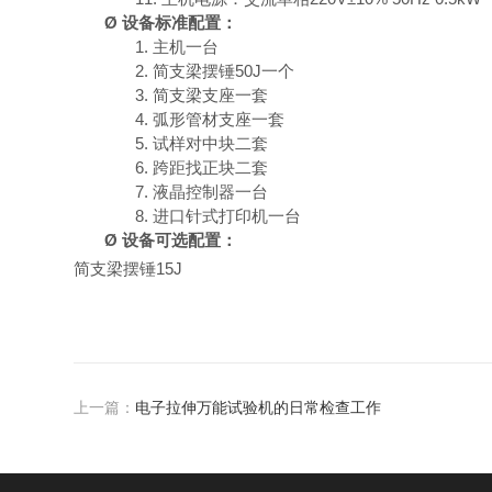
Ø
设备标准配置：
1.
主机一台
2.
简支梁摆锤
50J一个
3.
简支梁支座一套
4.
弧形管材支座一套
5.
试样对中块二套
6.
跨距找正块二套
7.
液晶控制器一台
8.
进口针式打印机一台
Ø
设备可选配置：
简支梁摆锤
15J
上一篇：
电子拉伸万能试验机的日常检查工作