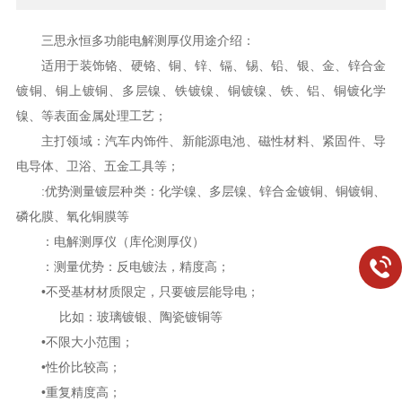
三思永恒多功能电解测厚仪用途介绍：
适用于装饰铬、硬铬、铜、锌、镉、锡、铅、银、金、锌合金
镀铜、铜上镀铜、多层镍、铁镀镍、铜镀镍、铁、铝、铜镀化学
镍、等表面金属处理工艺；
主打领域：汽车内饰件、新能源电池、磁性材料、紧固件、导
电导体、卫浴、五金工具等；
:优势测量镀层种类：化学镍、多层镍、锌合金镀铜、铜镀铜、
磷化膜、氧化铜膜等
：电解测厚仪（库伦测厚仪）
：测量优势：反电镀法，精度高；
•不受基材材质限定，只要镀层能导电；
比如：玻璃镀银、陶瓷镀铜等
•不限大小范围；
•性价比较高；
•重复精度高；