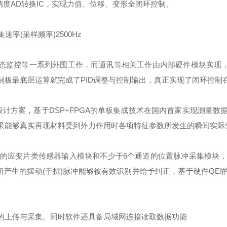
精度AD转换IC，实现⼒值、位移、变形全闭环控制。
率(采样频率)2500Hz
态监控等一系列外围工作，而通讯等相关工作由内部硬件模块实现，所
制板最底层运算就完成了PID调整与控制输出，真正实现了闭环控制
⽅案，基于DSP+FPGA的单板集成技术在国内⾸家实现测量数
果能够真实再现材料受到外⼒作⽤时各项特征参数所发⽣的瞬间实际
应变⽚类传感器输⼊模块和不少于6个通道的位置脉冲采集模块，
所产⽣的摆动(⼲扰)脉冲能够被有效识别并给予纠正，基于硬件QEI
上传与采集。同时软件还具备局域网连接读取数据功能