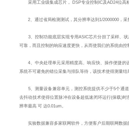
采⽤⼯业级集成芯⽚， DSP专业控制IC及AD24位⾼
2、通过省局检测测试，其分辨率达到1/2000000，采集速
3、控制功能底层实现专用ASIC芯片分担了采样、状
可靠，而且控制的响应速度更快，从而使我们的系统由控
4、中央处理单元采⽤精度⾼、响应快、操作便捷的设计
系统不可避免的错位采集与排队等待，该技术使得测量结
5、测量设备兼容单元，测控系统提供不少于5个通道的
去抖动技术使得位置脉冲在设备超低速闭环运⾏(保载)时
辨率最⾼ 可 达0.01um。
实验数据兼容多家联网软件，方便客户后期联网数据的