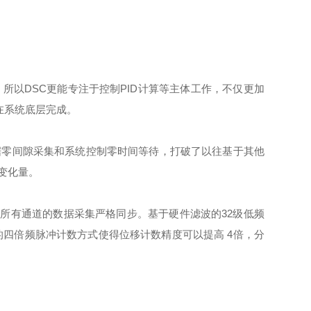
以DSC更能专注于控制PID计算等主体工作，不仅更加
在系统底层完成。
据零间隙采集和系统控制零时间等待，打破了以往基于其他
变化量。
所有通道的数据采集严格同步。基于硬件滤波的32级低频
的四倍频脉冲计数⽅式使得位移计数精度可以提⾼ 4倍，分