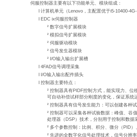
伺服控制器主要有以下功能单元、模块组成：
l
计算机单元（
Lenovo
，主配置优于
i5-10400
-4G
l
EDC ix
伺服控制器
²
数字信号扩展模块
²
模拟信号扩展模块
²
伺服驱动模块
²
信号发生器模块
²
I/O
输入输出扩展槽
l
4FAD信号调理采集
l
I/O
输入输出配件插头
l
控制器主要特点：
²
控制器具有
PIDF控制方式，能实现力、
可自动补偿试样部分刚度的变化，保证系统
²
控制器具有信号发生能力：可以创建各种
²
控制器可以采集各种试验数据：峰值、谷
处理器（DSP）技术，分别用于控制和数据采
²
多个参数控制：比例、积分、微分（
PID
²
先进的全数字化信号处理技术，信号分辨