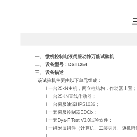
一、
微机控制电液伺服动静万能试验机
二、
设备型号：
DST1254
三、
设备描述
该试验机主要由以下单元组成：
l
一台
25kN
主机，两立柱结构，作动器上置
l
一台
25KN
直线作动器；
l
一台伺服油源
HPS1036
；
l
一套伺服控制器
EDCix
；
l
一套
Dya-F Test V3.0
试验软件；
l
一组附属组件（计算机、工装夹具、随机附
l
…