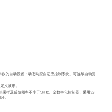
D参数的自动设置：动态响应自适应控制系统。可连续自动更新PID参
自定义波形。
采样及反馈频率不小于5kHz。全数字化控制器，采用32位双数字
闭环。