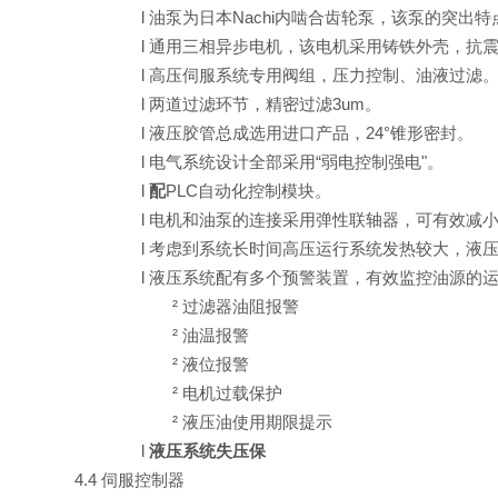
l
油泵为日本
Nachi
内啮合齿轮泵，该泵的突出特
l
通用三相异步电机，该电机采用铸铁外壳，抗
l
高压伺服系统专用阀组，压力控制、油液过滤
l
两道过滤环节，精密过滤
3um
。
l
液压胶管总成选用进口产品，
24°
锥形密封。
l
电气系统设计全部采用
“弱电控制强电"。
l
配
PLC
自动化控制模块。
l
电机和油泵的连接采用弹性联轴器，可有效减
l
考虑到系统长时间高压运行系统发热较大，液
l
液压系统配有多个预警装置，有效监控油源的
²
过滤器油阻报警
²
油温报警
²
液位报警
²
电机过载保护
²
液压油使用期限提示
l
液压系统失压保
4.4 伺服控制器