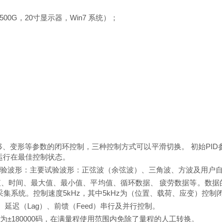
-500G
，
2
0
寸显示器，
Win7
系统）；
位移、变形等参数的闭环控制，三种控制方式可以平滑切换。 初始PI
运行在最佳控制状态。
试验波形：主要试验波形：正弦波（余弦波）、三角波、方波及用户
值、时间、最大值、最小值、平均值、循环数据、
疲劳数据等。数据的
集系统。控制速度5kHz，其中5kHz为（位置、载荷、应变）控制
）、延迟（Lag）、前馈（Feed）串行及并行控制。
率为
±180000码，在满量程使用范围内免除了量程的人工转换。