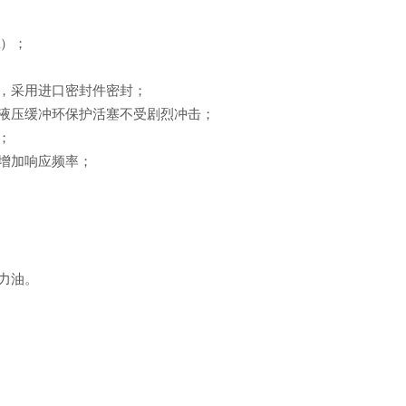
a
）；
，采用进口密封件密封；
液压缓冲环保护活塞不受剧烈冲击；
；
增加响应频率；
力油。