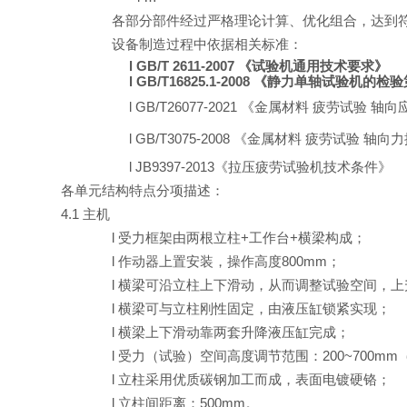
各部分部件经过严格理论计算、优化组合，达到
设备制造过程中依据相关标准：
l
GB/T 2611-2007
《试验机通用技术要求》
l
GB/T16825.1-2008
《静力单轴试验机的检验
l
GB/T26077-2021
《金属材料
疲劳试验
轴向
l
GB/T3075-2008
《金属材料
疲劳试验
轴向力
l
JB9397-2013
《拉压疲劳试验机技术条件》
各单元结构特点分项描述：
4.1 主机
l
受力框架由两根立柱
+工作台+横梁构成；
l
作动器上置安装，操作高度
800mm；
l
横梁可沿立柱上下滑动，从而调整试验空间，上
l
横梁可与立柱刚性固定，由液压缸锁紧实现；
l
横梁上下滑动靠两套升降液压缸完成；
l
受力（试验）空间高度调节范围：
20
0~
70
0mm
l
立柱采用优质碳钢加工而成，表面电镀硬铬；
l
立柱间距离：
5
0
0mm
。