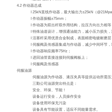
4.2 作动器总成
l
25
kN
直线作动器，最大输出力
±
25
kN
（
@21Mp
l
作动器振幅
±75mm
；
l
作动器为双出杆双作用结构，拉压方向出力相等
l
特殊油道设计，增强通油能力，减小压力损失，
l
活塞杆采用优质合金制成，表面精密电镀耐磨层
l
伺服阀及传感器集成与作动器，减少中间环节，
l
作动器响应频率
75Hz
；
l
进回油管直接连接到伺服阀板上；
l
伺服阀及传感器
伺服油源
伺服油源为作动器、液压夹具等提供运动所需压
三勤公司油源突出特点是：
安全、环保、节能！
设备运行安全，人员操作安全
设备使用环保无污染
设备具有节能设置，适应不同能量需求。