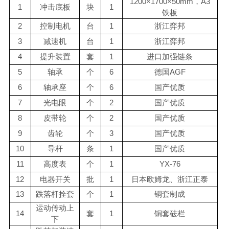
1
200×
17
00×
50
mm
，
A3
1
冲击底板
块
1
铁板
2
控制电机
台
1
浙江弈邦
3
减速机
台
1
浙江弈邦
4
提升装置
套
1
进口
加强链条
5
轴承
个
6
德国
AGF
6
轴承座
个
6
国产优质
7
光电眼
个
2
国产优质
8
皮带轮
个
2
国产优质
9
齿轮
个
3
国产优质
10
导杆
条
1
国产优质
1
1
高度表
个
1
YX-76
1
2
电器开关
批
1
日本欧姆龙
、
浙江正泰
13
跌落杆拴套
个
1
铜套制成
运动传动上
14
套
1
铜套砝栏
下