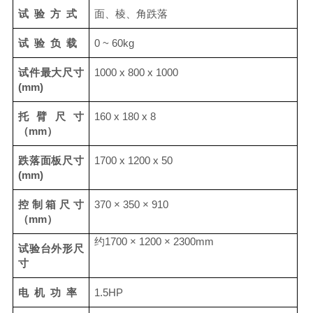
试
验
方
式
面、棱、角跌落
试
验
负
载
0
~
6
0
kg
试件最大尺寸
10
00 x 800 x
10
00
(mm)
托
臂
尺
寸
16
0 x
180
x 8
（
mm）
跌落面板尺寸
1
7
00
x
1200
x
50
(mm)
控制箱尺寸
370
×
350
×
910
（
mm
）
约
1700
×
1200
×
2300mm
试验台外形尺
寸
电
机
功
率
1
.5HP