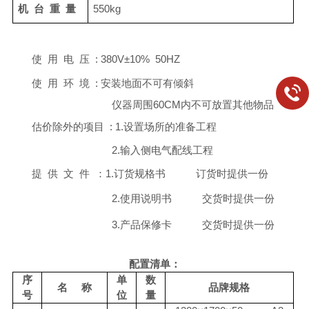
机
台
重
量
55
0kg
使
用
电
压
: 380V±10% 50HZ
使
用
环
境
: 安装地面不可有倾斜
仪器周围
60CM内不可放置其他物品
估价除外的项目
: 1.设置场所的准备工程
2.输入侧电气配线工程
提
供
文
件
：
1.订货规格书 订货时提供一份
2.使用说明书 交货时提供一份
3.产品保修卡 交货时提供一份
配置清单：
序
单
数
名
称
品牌规格
号
位
量