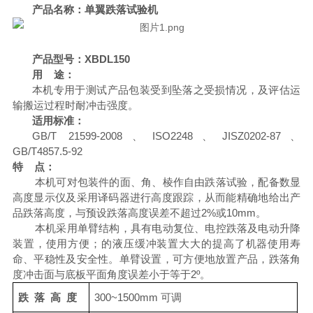
产品名称：单翼跌落试验机
产品型号：
XBDL150
用
途：
本机专用于测试产品包装受到坠落之受损情况，及评估运
输搬运过程时耐冲击强度。
适用标准
：
GB/T 21599-2008
、
ISO2248
、
JISZ0202-87
、
GB/T4857.5-92
特
点：
本机可对包装件的面、角、棱作自由跌落试验，配备数显
高度显示仪及采用译码器进行高度跟踪，从而能精确地给出产
品跌落高度，与预设跌落高度误差不超过
2%或10mm。
本机采用单臂结构，具有电动复位、电控跌落及电动升降
装置，使用方便；的液压缓冲装置大大的提高了机器使用寿
命、平稳性及安全性。单臂设置，可方便地放置产品，跌落角
度冲击面与底板平面角度误差小于等于
2
º。
跌
落
高
度
300~
15
00
mm 可调