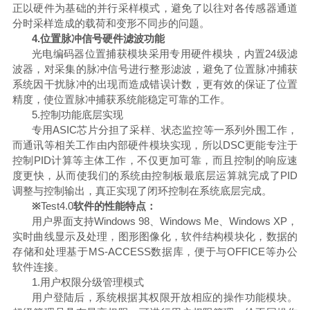
正以硬件为基础的并行采样模式，避免了以往对各传感器通道
分时采样造成的载荷和变形不同步的问题。
4.位置脉冲信号硬件滤波功能
光电编码器位置捕获模块采用专用硬件模块，内置
24级滤
波器，对采集的脉冲信号进行整形滤波，避免了位置脉冲捕获
系统因干扰脉冲的出现而造成错误计数，更有效的保证了位置
精度，使位置脉冲捕获系统能稳定可靠的工作。
5.控制功能底层实现
专用
ASIC芯片分担了采样、状态监控等一系列外围工作，
而通讯等相关工作由内部硬件模块实现，所以DSC更能专注于
控制PID计算等主体工作，不仅更加可靠，而且控制的响应速
度更快，从而使我们的系统由控制板最底层运算就完成了PID
调整与控制输出，真正实现了闭环控制在系统底层完成。
※
Test4.0
软件的性能特点：
用户界面支持
Windows 98、Windows Me、Windows XP，
实时曲线显示及处理，图形图像化，软件结构模块化，数据的
存储和处理基于MS-ACCESS数据库，便于与OFFICE等办公
软件连接。
1.用户权限分级管理模式
用户登陆后，系统根据其权限开放相应的操作功能模块。