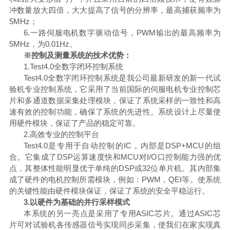
冲数量放大四倍，大大提高了信号的分辨率，最高捕获频率为
5MHz；
6.一路伺服电机数字驱动信号，PWM输出的最高频率为
5MHz，为0.01Hz。
※控制及测量系统的技术优势：
1.Test4.0全数字闭环控制系统
Test4.0全数字闭环控制系统是我公司最新研发的新一代试
验机专业控制系统，它采用了当前国际的伺服电机专业控制芯
片和多通道数据采集处理模块，保证了系统采样的一致性和高
速有效的控制功能，确保了系统的先进性。系统设计上尽量使
用硬件模块，保证了产品的稳定可靠。
2.高效专业的控制平台
Test4.0是专用于自动控制的IC，内部是DSP+MCU的组
合。它集成了DSP运算速度快和MCU对I/O口控制能力强的优
点，其整体性能明显优于单纯的DSP或32位单片机。其内部集
成了硬件的电机控制所需模块，例如：PWM，QEI等。使系统
的关键性能由硬件模块保证，保证了系统的安全平稳运行。
3.以硬件为基础的并行采样模式
本系统的另一亮点是采用了专用
ASIC芯片。通过ASIC芯
片可对试验机各传感器信号实现同步采集，使我们在家实现真