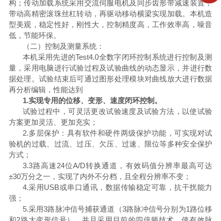
构；传动加载系统采用交流伺服电机及同步齿形带减速装置，
带动高精密滚珠丝杠转动，再驱动移动横梁实现加载。本机造
型美观，稳定性好，刚性大，控制精度高，工作效率高，噪音
低，节能环保。
（二）控制及测量系统：
本机采用先进的
Test4.0全数字闭环控制系统进行控制及测
量，采用电脑进行试验过程及试验曲线的动态显示，并进行数
据处理。试验结束后可通过图形处理模块对曲线放大进行数据
再分析编辑，性能达到
1.实现专用的位移、变形、速度闭环控制。
试验过程中，可灵活更改试验速度及试验方法，以使试验
方案更加灵活、更加充实；
2.多层保护：具有软件和硬件两级保护功能，可实现对试
验机的过载、过流、过压、欠压、过速、限位等多种安全保护
方式；
3.3路高速24位A/D转换通道，有效码值分辨率最高可达
±30万分之一，实现了内外不分档，且全程分辨率不变；
4.采用USB或串口通讯，数据传输稳定可靠，抗干扰能力
强；
5.采用3路脉冲信号捕获通道（3路脉冲信号分别为1路位移
和2路大变形信号），并且采用目前的四倍频技术，使有效脉