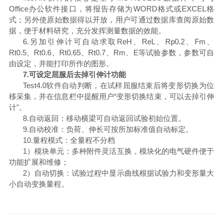
Office办公软件接口，将报告存储为WORD格式或EXCEL格
式；另外使原始数据得以开放，用户可通过数据库查阅原始数
据，便于材料研究，充分发挥测量数据的效能。
6.另加引伸计可自动求取ReH、ReL、Rp0.2、Fm、
Rt0.5、Rt0.6、Rt0.65、Rt0.7、Rm、E等试验参数，参数可自
由设定，并能打印所作的图形。
7.可设定屈服后去掉引伸计功能
Test4.0软件自动判断，在试样屈服结束后将变形切换为位
移采集，并在信息栏中提醒用户“变形切换结束，可以去掉引伸
计"。
8.自动返回：移动横梁可自动返回试验初始位置。
9.自动校准：负荷、伸长可按所加标准值自动标定。
10.量程模式：全量程不分档
1）模块单元：多种附件灵活互换，模块化的电气硬件便于
功能扩展和维修；
2）自动切换：试验过程中显示曲线根据试验力和变形量大
小自动变换量程。