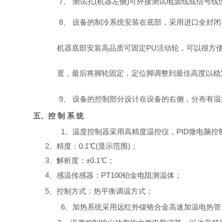
7、
测试孔
(机器左侧)可外接测试电源线或信号线
8、
设备的制冷系统安装在底部，采用进口全封闭
机器底部安装高品质可固定
PU活动轮，可以很方
置，最后将脚轮固定，定位脚调整到最佳高度以稳
9、
设备的控制部分设计在设备的右侧，分布有温
五、控
制
系
统
1、温度控制器采用高精度温控仪，PID微电脑控
2、精度：0.1℃(显示范围)；
3、解析度：
±0.1℃；
4、感温传感器：
PT100
铂金电阻测温体；
5、控制方式：热平衡调温方式；
6、加热系统采用远红外镍铬合金高速加温电热