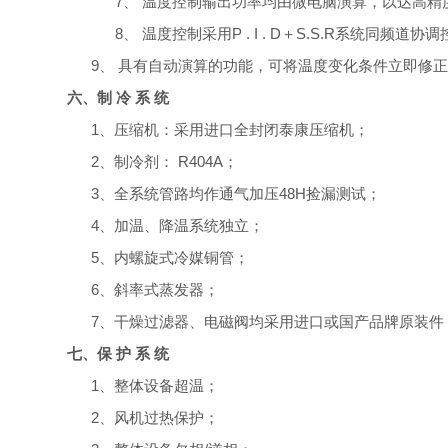
7、
温度控制输出功率均由微电脑演算，以达高精
8、
温度控制采用
P . I . D＋S.S.R系统同频道协
9、
具有自动演算的功能，可将温度变化条件立即修
六、制
冷
系
统
1、压缩机：采用进口全封闭泰康压缩机；
2、制冷剂： R404A；
3、全系统管路均作通气加压48H捡漏测试；
4、加温、降温系统独立；
5、内螺旋式冷媒铜管；
6、斜率式蒸发器；
7、干燥过滤器、电磁阀均采用进口或国产品牌原装件
七、保
护
系
统
1、整体设备超温；
2、风机过热保护；