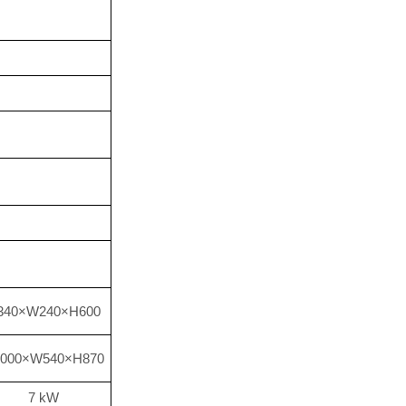
340×W240×H
60
0
2000×W
54
0×H870
7 kW