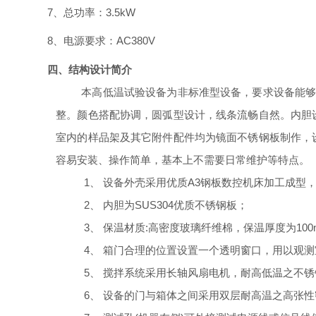
7、总功率：3.5kW
8、电源要求：AC380V
四、结构设计简介
本
高低温试验
设备为非标准型设备，要求设备能
整。颜色搭配协调，圆弧型设计，线条流畅自然。内胆
室内的样品架及其它附件配件均为镜面不锈钢板制作，
容易安装、操作简单，基本上不需要日常维护等特点。
1、
设备外壳采用优质
A3钢板数控机床加工成型
2、
内胆为
SUS304优质不锈钢板；
3、
保温材质
:高密度玻璃纤维棉，保温厚度为1
4、
箱门合理的位置设置一个透明窗口，用以观测
5、
搅拌系统
采用长轴风扇电机，耐高低温之不锈
6、
设备的
门与箱体之间采用双层耐高温之高张性