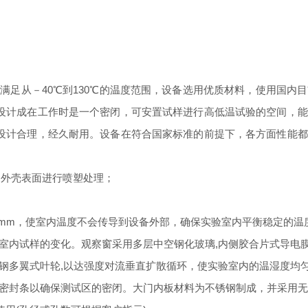
够满足从
－
40
℃
到
130
℃的温度范围，设备选用优质材料，使用国内目
设计成在工作时是一个密闭，可安置试样进行
高低温
试验的空间，能
设计合理，经久耐用。
设备在符合国家标准的前提下，各方面性能都
，外壳表面进行喷塑处理；
00mm，使室内温度不会传导到设备外部，确保实验室内平衡稳定的温
室内试样的变化。
观察窗采用多层中空钢化玻璃
,内侧胶合片式导电
钢多翼式叶轮
,以达强度对流垂直扩散循环，使实验室内的温湿度均
密封条以确保测试区的密闭。大门内板材料为不锈钢制成，并采用