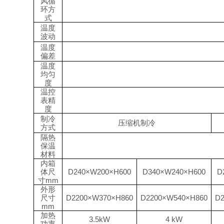
风循
环方
式
温度
波动
温度
偏差
温度
均匀
度
温控
表精
度
制冷
压缩机制冷
方式
隔热
保温
材料
内箱
体尺
D240×W200×H600
D340×W240×H
60
0
D
寸
mm
外形
尺寸
D2200×W3
7
0×H
8
60
D2200×W
54
0×H8
6
0
D
mm
加热
3.5kW
4 kW
功率