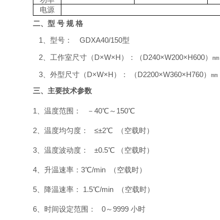
电源
二、型
号
规
格
1、型号：
GDXA40/150
型
2、工作室尺寸（D×W×H）：（
D240×W200×H600
）㎜
3、外型尺寸（D×W×H）： （
D2200×W360×H760
）㎜
三、主要技术参数
1、温度范围： －40
℃
～
150
℃
2、温度均匀度： ≤±2℃ （空载时）
3、温度波动度： ±0.5℃ （空载时）
4、升温速率：
3
℃/min （空载时）
5、降温速率：
1.5
℃/min （空载时）
6、时间设定范围： 0～9999 小时