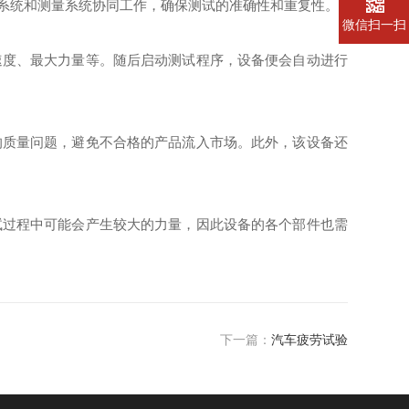
系统和测量系统协同工作，确保测试的准确性和重复性。
微信扫一扫
度、最大力量等。随后启动测试程序，设备便会自动进行
质量问题，避免不合格的产品流入市场。此外，该设备还
过程中可能会产生较大的力量，因此设备的各个部件也需
下一篇：
汽车疲劳试验