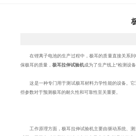
在锂离子电池的生产过程中，极耳的质量直接关系到电
保极耳的质量，
极耳拉伸试验机
成为了生产线上*检测设
这是一种专门用于测试极耳材料力学性能的设备。它通
些参数对于预测极耳的耐久性和可靠性至关重要。
工作原理方面，极耳拉伸试验机主要由驱动系统、测量