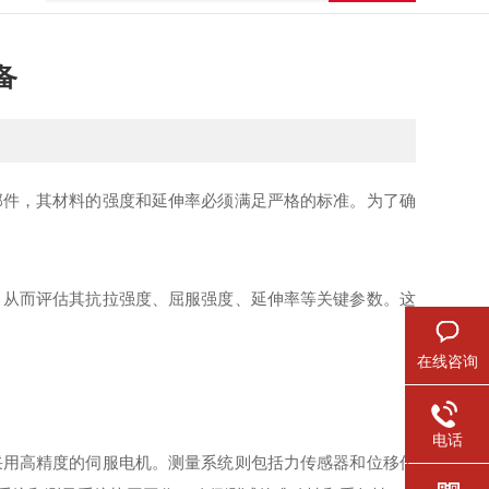
备
件，其材料的强度和延伸率必须满足严格的标准。为了确
从而评估其抗拉强度、屈服强度、延伸率等关键参数。这
在线咨询
电话
用高精度的伺服电机。测量系统则包括力传感器和位移传