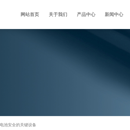
网站首页
关于我们
产品中心
新闻中心
电池安全的关键设备