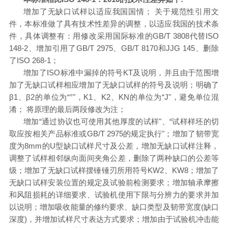
增加了无缺口试样以适应我国国情；
关于规范性引用文
件，本标准做了具有技术性差异的调整，以适应我国的技术条
件，具体调整有：用修改采用国际标准的
GB/T 3808代替ISO
148-2、增加引用了GB/T 2975、GB/T 8170和JJG 145、删除
了ISO 268-1；
增加了
ISO标准中漏掉的符号
K
T及说明，并且由于范围增
加了无缺口试样相应增加了无缺口试样的符号及说明；明确了
β
1、
β
2的单位为“°"，
K
1、
K
2、
K
N的单位为“J"，避免单位混
淆；
将原理的最后两段修改为注；
增加
“通过协议也可使用其他厚度的试样"、“试样样坯的切
取应按相关产品标准或GB/T 2975的规定执行"；增加了韧带宽
度为8mm的U型缺口试样尺寸及公差，增加无缺口试样注释，
调整了试样相邻纵向面间夹角公差，删除了两种缺口的公差等
级；增加了无缺口试样摆锤锤刃所用符号
K
W2、
K
W8；增加了
无缺口试样安装位置的规定及试验前检测要求；增加轴承摩擦
和风阻损耗的详细要求、试验机使用下限与分辨力的要求并加
以说明；增加吸收能量的修约要求、缺口类型及韧带宽度(缺口
深度)，并增加试样尺寸表达方式要求；增加由于试验机冲击能