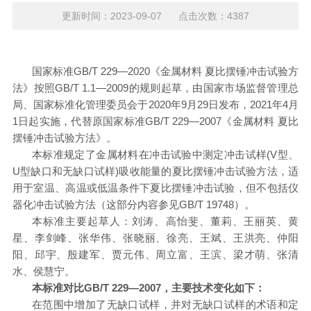
更新时间：2023-09-07 点击次数：4387
国家标准
GB/T 229—2020《金属材料 夏比摆锤冲击试验方
法》按照GB/T 1.1—2009的规则起草，由国家市场监督管理总
局、国家标准化管理委员会于2020年9月29日发布，2021年4月
1日起实施，代替原国家标准GB/T 229—2007《金属材料 夏比
摆锤冲击试验方法》。
本标准规定了金属材料在冲击试验中测定冲击试样
(V型、
U型缺口和无缺口试样)吸收能量的夏比摆锤冲击试验方法，适
用于室温、高温或低温条件下夏比摆锤冲击试验，但不包括仪
器化冲击试验方法（这部分内容参见GB/T 19748）。
本标准主要起草人：刘涛、高怡斐、董莉、王丽英、黄
星、李剑峰、张华伟、张晓丽、徐亮、王斌、王洪亮、仲阳
阳、邱宇、殷建军、贾元伟、周立富、王滨、梁才萌、张清
水、侯慧宁。
本标准对比
GB/T 229—2007，主要技术变化如下：
在范围中增加了无缺口试样，并对无缺口试样的术语和定