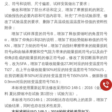
义、符号和说明、尺寸偏差、试样安装做出了要求；
修改和增加了部分术语和定义、增加了摩擦损耗的测定、
试验报告的必要内容和可选内容等、补充*了冲击试验原理、修
改了试验温度的要求、删除了高温或低温温度补偿值的资料性
附录；
增加了试样厚度的符号
B
，增加了释放摆锤时的角度符号
α
，增加了仰角
β
1和
β
2的说明，增加了初始势能标称值的符号
KN，增加了力矩的符号
M
，增加了由指针摩擦带来的能量损耗
符号
p
和由轴承摩擦和空气阻力带来的能量损耗符号
p'
以及由于
仰角
β
造成的能量损耗的修正符号
pβ
，修改了剪切断面率的符
号，改为
SFA，增加了在吸收能量值27J时对应的转变温度符号
T
t27，在上平台吸收能量50%对应的转变温度符号
T
t50%US，
在剪切断面率50%对应的转变温度符号
T
t50%SFA，侧膨胀值
0.9mm对应的转变温度符号
T
t0.9；
本标准使用重新起草法修改采用
ISO 148-1：2016《金属材
料 夏比摆锤冲击试验 第1部分：试验方法》。
本标准与
ISO148-1：2016相比存在结构上的差异，增加了
试验结果，同时也存在技术性差异。
本标准相比
ISO 148-1：2016的技术性差异如下: