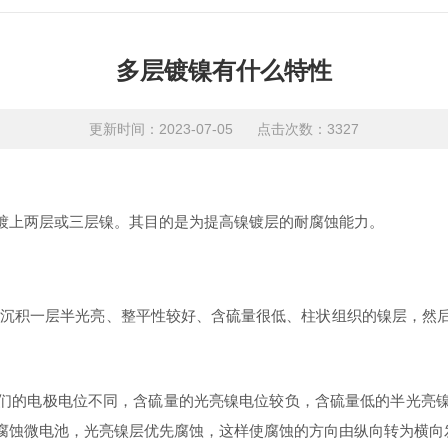
多层镀镍有什么特性
更新时间：2023-07-05 点击次数：3327
镀上两层或三层镍。其目的是为提高镍镀层的耐腐蚀能力。
上沉积一层半光亮、整平性较好、含硫量很低、柱状组织的镍层，然
们的电极电位不同，含硫量的光亮镍电位较负，含硫量低的半光亮
腐蚀微电池，光亮镍层优先腐蚀，这样使腐蚀的方向由纵向转为横向