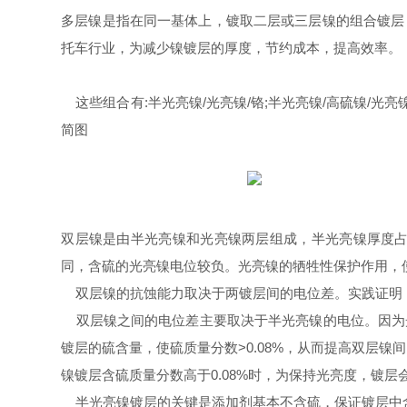
多层镍是指在同一基体上，镀取二层或三层镍的组合镀层
托车行业，为减少镍镀层的厚度，节约成本，提高效率。
这些组合有
:
半光亮镍
/
光亮镍
/
铬
;
半光亮镍
/
高硫镍
/
光亮
简图
双层镍是由半光亮镍和光亮镍两层组成，半光亮镍厚度
同，含硫的光亮镍电位较负。光亮镍的牺牲性保护作用，
双层镍的抗蚀能力取决于两镀层间的电位差。实践证明
双层镍之间的电位差主要取决于半光亮镍的电位。因为
镀层的硫含量，使硫质量分数
>0.08%
，从而提高双层镍间
镍镀层含硫质量分数高于
0.08%
时，为保持光亮度，镀层
半光亮镍镀层的关键是添加剂基本不含硫，保证镀层中