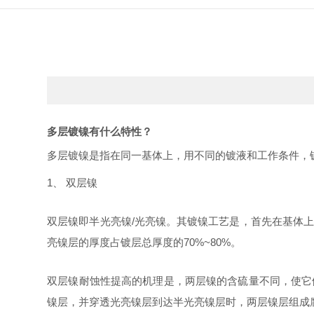
多层镀镍有什么特性？
多层镀镍是指在同一基体上，用不同的镀液和工作条件，
1、 双层镍
双层镍即半光亮镍
/光亮镍。其镀镍工艺是，首先在基体
亮镍层的厚度占镀层总厚度的70%~80%。
双层镍耐蚀性提高的机理是，两层镍的含硫量不同，使它
镍层，并穿透光亮镍层到达半光亮镍层时，两层镍层组成