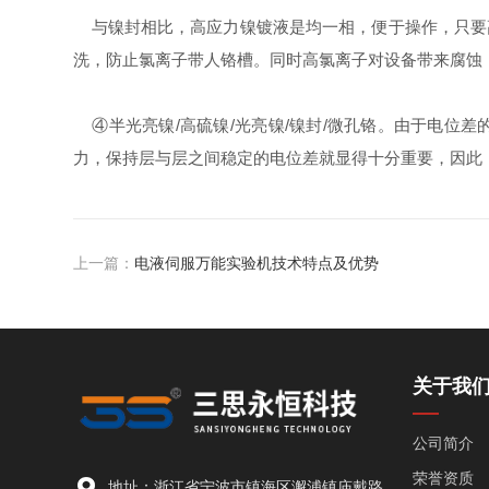
与镍封相比，高应力镍镀液是均一相，便于操作，只要
洗，防止氯离子带人铬槽。同时高氯离子对设备带来腐蚀
④
半光亮镍
/
高硫镍
/
光亮镍
/
镍封
/
微孔铬。由于电位差
力，保持层与层之间稳定的电位差就显得十分重要，因此
上一篇：
电液伺服万能实验机技术特点及优势
关于我
公司简介
荣誉资质
地址：浙江省宁波市镇海区澥浦镇庙戴路