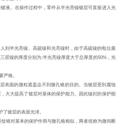
镍镀液。在操作过程中，零件从半光亮镍镀层可直接进入光
深人到半光亮镍、高硫镍和光亮镍时，由于高硫镍的电位最
。三层镍的厚度分别为
:
半光亮镍厚度大于总厚度的
50%
，光
要严格。
镀层表面的微粒遮盖达不到微孔铬的目的。当镀层受到腐蚀
展，大大提高了镀层对基体的保护能力。因此镍封的保护能
护了镀层的表面光泽。
裂纹铬对基本的保护作用与微孔铬相似，两者统称为微间断