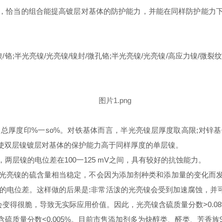
，恰当的组合能提高镀层对基体的防护能力，并能在同样防护能力
镍
/
铬
;
半光亮镍
/
光亮镍
/
镍封
/
微孔铬
;
半光亮镍
/
光亮镍
/
高应力镍
/
微裂纹
占总厚度印
%
一
so%
。对铁基体而言，半光亮镍层厚度取高限
;
对锌基
使双层镍镀层对基体的保护能力高于同样厚度的单层镍。
，两层镍的电位差在
100
一
125 mV
之间，具有较好的抗蚀能力。
光亮镍的硫含量相当稳定，不会因为添加剂种类和添加量的变化而
的电位差。这样做的后果是
:
非常活泼的光亮镍会受到加速腐蚀，并
会变得很脆，导致无实际应用价值。因此，光亮镍含硫质量分数
>0.0
含硫质量分数
<0.005%
。目前市售添加剂多为炔醇类、醛类、芳香族