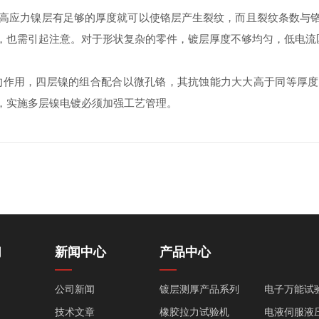
高应力镍层有足够的厚度就可以使铬层产生裂纹，而且裂纹条数与
，也需引起注意。对于形状复杂的零件，镀层厚度不够均匀，低电流
的作用，四层镍的组合配合以微孔铬，其抗蚀能力大大高于同等厚度
，实施多层镍电镀必须加强工艺管理。
们
新闻中心
产品中心
公司新闻
镀层测厚产品系列
电子万能试
技术文章
橡胶拉力试验机