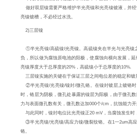
做好双层镍需要严格维护半光亮镍和光亮镍镀液，并经
亮镍镀槽，不必经过水洗。
2)
三层镍
①
半光亮镍
/
高硫镍
l
光亮镍。高硫镍夹在半光与光亮镍
负，所以做为腐蚀原电池的阳极，使腐蚀向横向发展，延
亮镍厚度大于总厚度的
20%
，高硫镍小于总厚度的
10%.
三层镍实施的关键在于保证三层之间电位差的稳定和镀
②
半光亮镍
/
光亮镍
/
镍封
/
微孔铬。在镍封镀层上镀铬时
时，铬层为阴极，微孔处暴露的镍层为阳极，由于微孔数
力与表面微孔数有关，微孔数达加
000
个
/cm
，抗蚀能力开
与此同时，镍封电位比光亮镍正
20 mV
，当腐蚀发生时
③
半光亮镍
/
光亮镍
/
高应力镍
/
微裂纹铬。在
1
一
2um
高
铬。