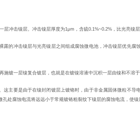
镀一层冲击镍层。冲击镍层厚度为1μm，含硫0.1%~0.2%，比光亮
裸露的冲击镍层与光亮镍层之间组成腐蚀微电池，冲击镍层优先腐
双层镍上再施镀一层镍复合镀层，也就是在镀镍溶液中沉积一层由镍和不
。这主要是由于在镍封闭镀层上镀铬时，由于非金属固体微粒不导
微孔处腐蚀电流将远远小于常规镀铬粗裂纹下镍层的腐蚀电流，使镍