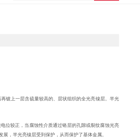
后再镀上一层含硫量较高的、层状组织的全光亮镍层。半光
镍电位较正，当腐蚀性介质通过铬层的孔隙或裂纹腐蚀光亮
发展，半光亮镍层受到保护，从而保护了基体金属。