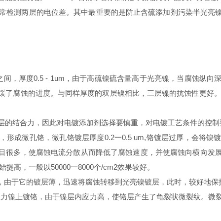
常检测两层的电位差。其中最重要的是防止含硫添加剂污染半光亮
之间，厚度
0.5 - 1um
，由于高硫镍硫含量高于光亮镍，当腐蚀纵向
缓了腐蚀的进度。与同样厚度的双层镍相比，三层镍的抗蚀性更好
层的结合力，因此对电镀添加剂选择要慎重，对电镀工艺条件的控制
，形成微孔铬，微孔铬镀层厚度
0.2
一
0.5 um,
铬镀层过厚，会将镍
目很多，使腐蚀电流分散从而降低了腐蚀速度，并使腐蚀向横向发
始提高，一般以
50000
一
8000
个
/cm2
效果较好。
，由于它的镀层薄，迅速将腐蚀转移到光亮镍镀层，此时，较好地保
应力镍上镀铬，由于镍层内应力高，使铬层产生了龟裂状微裂纹。微