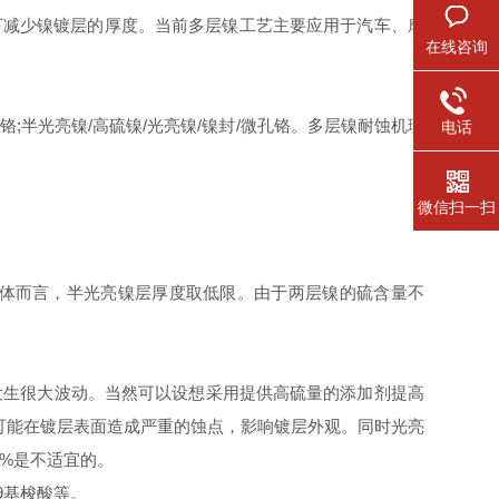
下减少镍镀层的厚度。当前多层镍工艺主要应用于汽车、摩
在线咨询
铬
;
半光亮镍
/
高硫镍
/
光亮镍
/
镍封
/
微孔铬。多层镍耐蚀机理
电话
微信扫一扫
体而言，半光亮镍层厚度取低限。由于两层镍的硫含量不
发生很大波动。当然可以设想采用提供高硫量的添加剂提高
可能在镀层表面造成严重的蚀点，影响镀层外观。同时光亮
8%
是不适宜的。
9
基梭酸等。