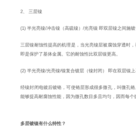
2、 三层镍
(1) 半光亮镍/冲击镍（高硫镍）/光亮镍 即双层镍之间施
三层镍耐蚀性提高的机理是，当光亮镍层被腐蚀穿透时，
即是保护了基体金属。它的耐蚀性比双层镍更高。
(2) 半光亮镍/光亮镍/镍复合镀层（镍封闭） 即在
经镍封闭电镀后镀铬，可使铬层形成很多微孔，叫微孔铬
能够提高耐腐蚀性能，因为微孔数目多且均匀，因而每个
多层镀镍有什么特性？