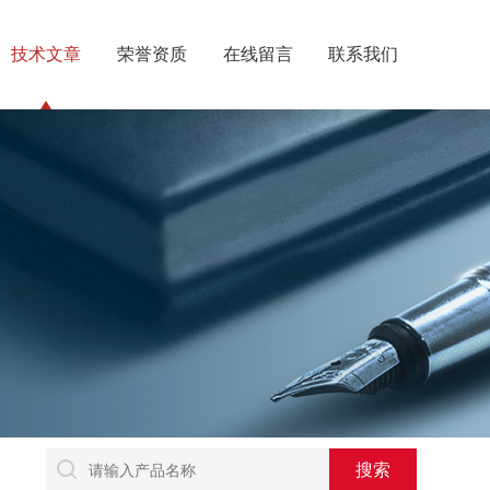
技术文章
荣誉资质
在线留言
联系我们