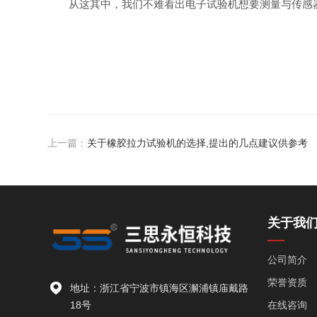
从这其中，我们不难看出电子试验机想要测量与传感器
上一篇：
关于橡胶拉力试验机的选择,提出的几点建议供参考
关于我
公司简介
荣誉资质
地址：浙江省宁波市镇海区澥浦镇庙戴路
18号
在线咨询