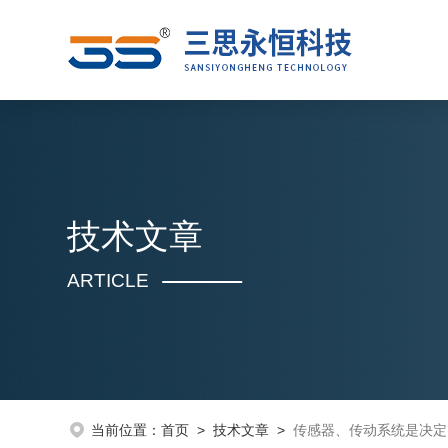
技术文章
ARTICLE
当前位置：
首页
>
技术文章
>
传感器、传动系统是决定