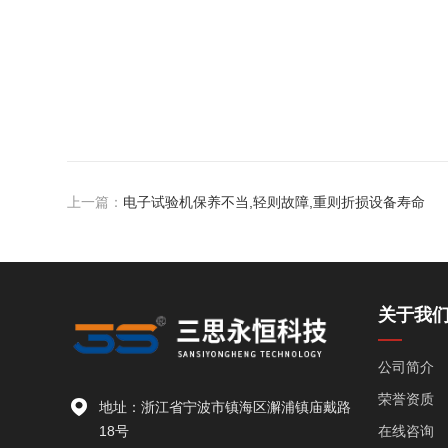
上一篇：
电子试验机保养不当,轻则故障,重则折损设备寿命
关于我
公司简介
荣誉资质
地址：浙江省宁波市镇海区澥浦镇庙戴路
18号
在线咨询