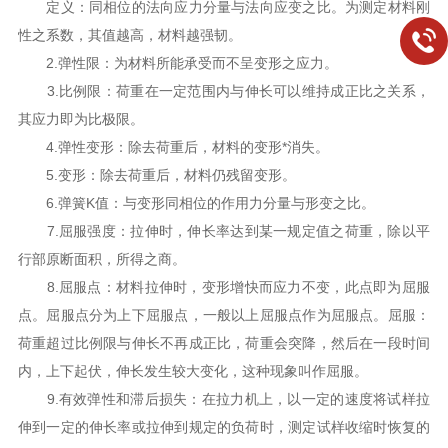
定义：同相位的法向应力分量与法向应变之比。为测定材料刚
性之系数，其值越高，材料越强韧。
2.弹性限：为材料所能承受而不呈变形之应力。
3.比例限：荷重在一定范围内与伸长可以维持成正比之关系，
其应力即为比极限。
4.弹性变形：除去荷重后，材料的变形*消失。
5.变形：除去荷重后，材料仍残留变形。
6.弹簧K值：与变形同相位的作用力分量与形变之比。
7.屈服强度：拉伸时，伸长率达到某一规定值之荷重，除以平
行部原断面积，所得之商。
8.屈服点：材料拉伸时，变形增快而应力不变，此点即为屈服
点。屈服点分为上下屈服点，一般以上屈服点作为屈服点。屈服：
荷重超过比例限与伸长不再成正比，荷重会突降，然后在一段时间
内，上下起伏，伸长发生较大变化，这种现象叫作屈服。
9.有效弹性和滞后损失：在拉力机上，以一定的速度将试样拉
伸到一定的伸长率或拉伸到规定的负荷时，测定试样收缩时恢复的