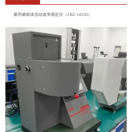
聚丙烯熔体流动速率测定仪（ZRZ-1452D）