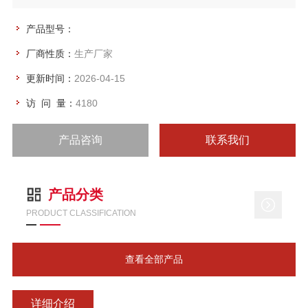
般为片型材料。
2.织物抓样夹具
产品型号：
顾名思义，此类夹具是用于纺织类材料做拉伸测试试验。
厂商性质：
生产厂家
3.撕破夹具（也叫撕裂夹具）
一般用于织物材料的撕破，撕裂等测试试验。
更新时间：
2026-04-15
4.蛋子顶破夹具
访 问 量：
4180
用于棉织物、弹性织物及袜类和手套产品的弹珠冲破强力和扩
产品咨询
联系我们
产品分类
PRODUCT CLASSIFICATION
查看全部产品
详细介绍