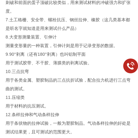
刺破和前面的蛋子顶破比较类似，用来测试材料的冲破强力和扩张
度。
7.土工格栅、安全带、螺栓抗压、钢丝拉伸、橡胶（这几类基本都
是听名字就知道是用来测试什么产品）
8.大变形测量装置、引伸计
测量变形量的一种装置，引伸计则是用于记录变形的数据。
9.90°剥离（还有180°剥离）也叫铝制平面
用于测试胶带、不干胶、薄膜类的剥离试验。
10.三点抗弯
用于各类金属、塑胶制品的三点抗折试验，配合拉力机进行三点弯
曲的测试。
11.压缩类
用于材料的抗压测试。
12.条样拉伸和气动条样拉伸
用于条状物的拉伸试验，一般为塑胶制品。气动条样拉伸的好处是
测试结果更，且可测试的范围更大。