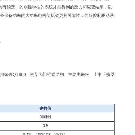
有具有稳定、的刚性导柱的系统才能得到的应力和应变结果，以
备储备功率的大功率电机使机架更具可靠性；伺服控制驱动系
铸铁QT600，机架为门柱式结构，主要由底板、上中下横梁
参数值
300kN
0.5
（负荷）
0.4%—100%FS