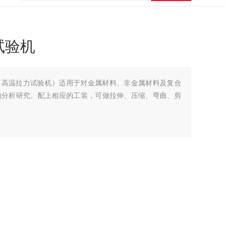
试验机
（高温拉力试验机）适⽤于对⾦属材料、⾮⾦属材料及复合
的分析研究。配上相应的⼯装，可做拉伸、压缩、弯曲、剪