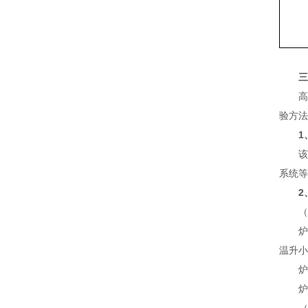
三
高
验方法
1
该电
系统等
2
（1
炉体
温升小
炉管
炉体