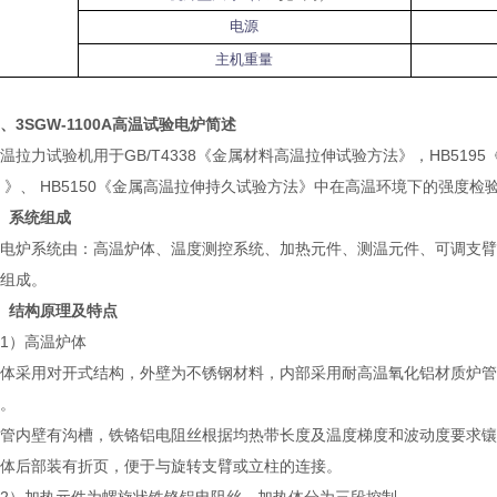
电源
主机重量
、3SGW-1100A高温试验电炉简述
温拉力试验机
用于GB/T4338《金属材料高温拉伸试验方法》，HB519
 》、 HB5150《金属高温拉伸持久试验方法》中在高温环境下的强度检
、系统组成
炉系统由：高温炉体、温度测控系统、加热元件、测温元件、可调支臂
组成。
、结构原理及特点
）高温炉体
采用对开式结构，外壁为不锈钢材料，内部采用耐高温氧化铝材质炉管
。
内壁有沟槽，铁铬铝电阻丝根据均热带长度及温度梯度和波动度要求镶
后部装有折页，便于与旋转支臂或立柱的连接。