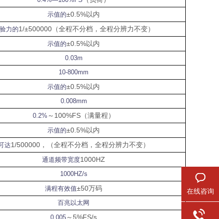
±0.5%
以内
示值的
1/±500000
（全程不分档，全程分辨力不变）
验力的
±0.5%
以内
示值的
0.03m
10-800mm
±0.5%
以内
示值的
0.008mm
～
100%FS
（满量程）
0.2%
±0.5%
以内
示值的
1/500000
，（全程不分档，全程分辨力不变）
可达
1000HZ
通道频带宽度
1000HZ/s
±50
万码
满程有效值
在线咨询
百兆以太网
～
5%FS/s
0.005