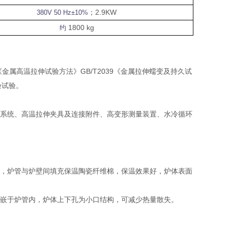
；
2.9KW
380V 50 Hz±10%
1800 kg
约
5《金属高温拉伸试验方法》GB/T2039《金属拉伸蠕变及持久试
验试验。
系统、高温拉伸夹具及连接附件、高变形测量装置、水冷循环
，炉管与炉壁间填充保温陶瓷纤维棉，保温效果好，炉体表面
嵌于炉管内，炉体上下孔为小口结构，可减少热量散失。